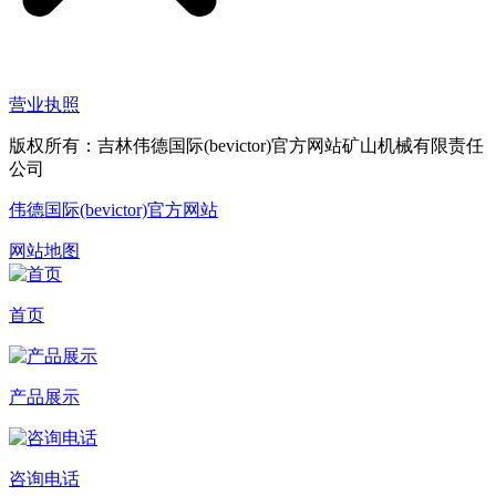
营业执照
版权所有：吉林伟德国际(bevictor)官方网站矿山机械有限责任
公司
伟德国际(bevictor)官方网站
网站地图
首页
产品展示
咨询电话