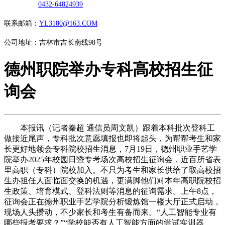
0432-64824939
联系邮箱：
YL3180@163.COM
公司地址：吉林市吉长南线98号
德州职院举办专科高校招生征
询会
本报讯（记者秦超 通信员周文凯）跟着本科批次登科工
做接近尾声，专科批次意愿填报也即将起头，为帮帮考生和家
长更好地领会专科院校招生消息，7月19日，德州职业手艺学
院举办2025年校园日暨专考场次高校招生征询会，近百所省表
里高职（专科）院校加入。不只为考生和家长供给了取高校招
生办担任人面临面交换的机遇，更满脚他们对本年高职院校招
生政策、培育模式、登科法则等消息的征询需求。上午8点，
征询会正在德州职业手艺学院分析锻炼馆一楼大厅正式启动，
现场人头攒动，不少家长和考生有备而来。“人工智能专业有
哪些报考要求？”“学校能否有人工智能方面的尝试实训器