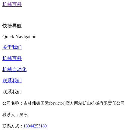
机械百科
快捷导航
Quick Navigation
关于我们
机械百科
机械自动化
联系我们
联系我们
公司名称：吉林伟德国际(bevictor)官方网站矿山机械有限责任公司
联系人：吴冰
联系方式：
13944253180