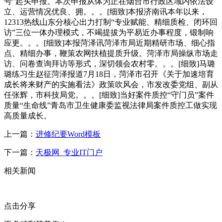
号”起头申报。本次申报从体为正在烟台市行政区域内依法设
立、运营情况优良、拥。。。[细致]本报济南讯本年以来，
12313热线山东分核心出力打制“专业赋能、精细质检、闭环回
访”三位一体办理模式，不竭提拔为平易近办事程度，锻制响
应更。。。[细致]本报菏泽讯菏泽市局近期精研市场、细心指
点、精细办事，鞭策农网扶植提质升级。菏泽市局操纵市场走
访、问卷查询拜访等形式，深切领会农村零。。。[细致]马璐
璐练习生赵征菏泽报道7月18日，菏泽市召开《关于加速培育
成长将来财产的实施看法》政策吹风会，市发改委党组、副从
任张辉，市科技局党。。。[细致]当好案件质控“守门员”案件
质量“生命线”青岛市卫生健康委监视法律局案件质控工做实现
高质量成长。
上一篇：
进修纪要Word模板
下一篇：
天极网_专业IT门户
相关新闻
点击分享