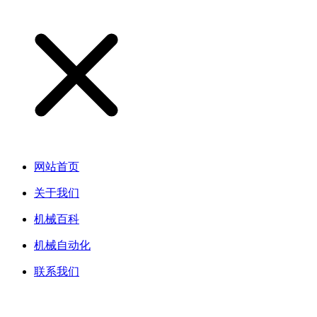
网站首页
关于我们
机械百科
机械自动化
联系我们