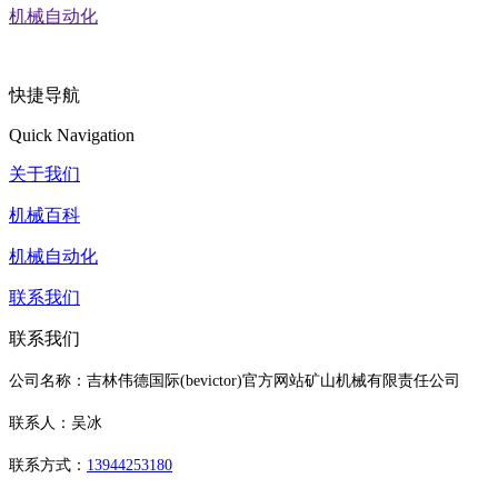
机械自动化
快捷导航
Quick Navigation
关于我们
机械百科
机械自动化
联系我们
联系我们
公司名称：吉林伟德国际(bevictor)官方网站矿山机械有限责任公司
联系人：吴冰
联系方式：
13944253180