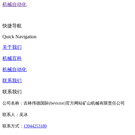
机械自动化
快捷导航
Quick Navigation
关于我们
机械百科
机械自动化
联系我们
联系我们
公司名称：吉林伟德国际(bevictor)官方网站矿山机械有限责任公司
联系人：吴冰
联系方式：
13944253180