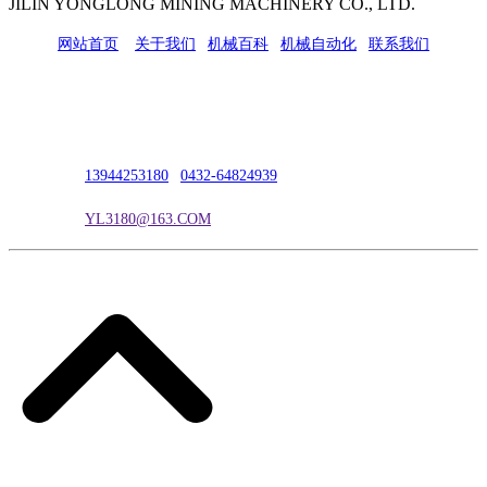
JILIN YONGLONG MINING MACHINERY CO., LTD.
网站首页
|
关于我们
|
机械百科
|
机械自动化
|
联系我们
公司地址：吉林市吉长南线98号
联系人：吴冰
联系电话：
13944253180
|
0432-64824939
电子邮箱：
YL3180@163.COM