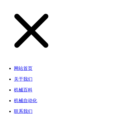
网站首页
关于我们
机械百科
机械自动化
联系我们