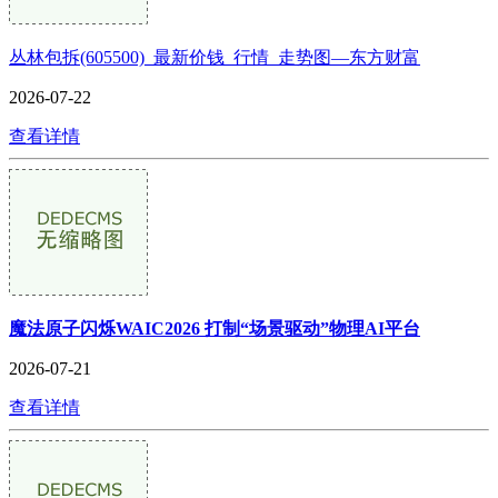
丛林包拆(605500)_最新价钱_行情_走势图—东方财富
2026-07-22
查看详情
魔法原子闪烁WAIC2026 打制“场景驱动”物理AI平台
2026-07-21
查看详情