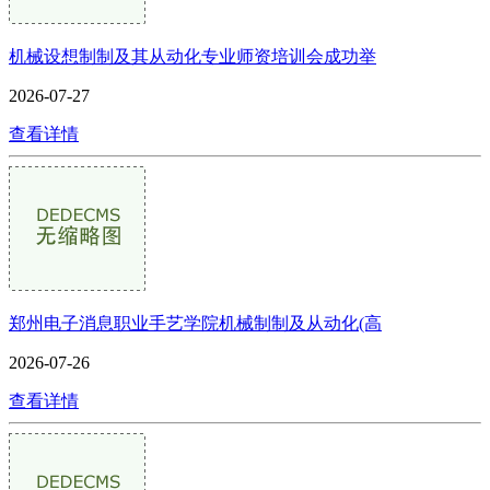
机械设想制制及其从动化专业师资培训会成功举
2026-07-27
查看详情
郑州电子消息职业手艺学院机械制制及从动化(高
2026-07-26
查看详情