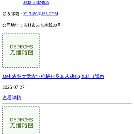
0432-64824939
联系邮箱：
YL3180@163.COM
公司地址：吉林市吉长南线98号
华中农业大学农业机械化及其从动化(本科（通俗
2026-07-27
查看详情