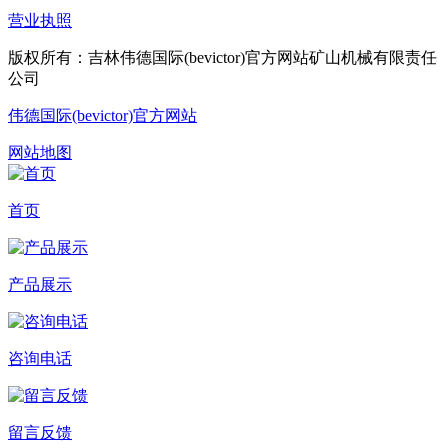
营业执照
版权所有：吉林伟德国际(bevictor)官方网站矿山机械有限责任
公司
伟德国际(bevictor)官方网站
网站地图
首页
产品展示
咨询电话
留言反馈