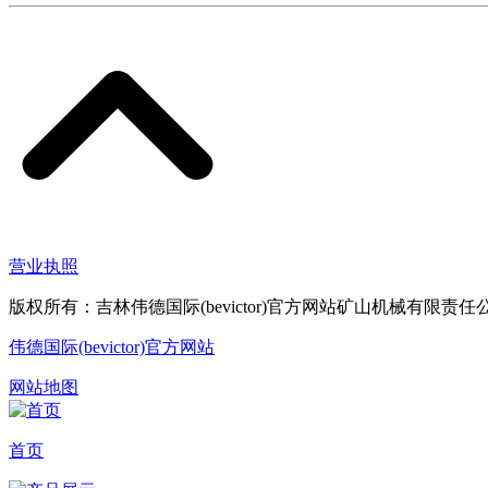
营业执照
版权所有：吉林伟德国际(bevictor)官方网站矿山机械有限责任
伟德国际(bevictor)官方网站
网站地图
首页