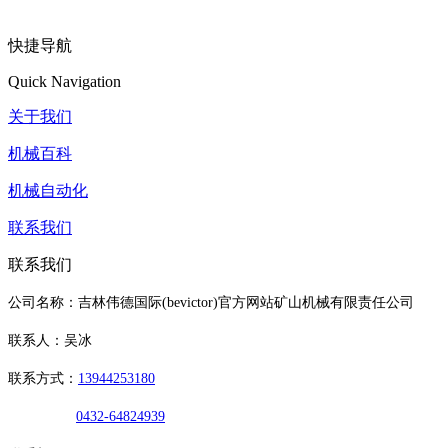
快捷导航
Quick Navigation
关于我们
机械百科
机械自动化
联系我们
联系我们
公司名称：吉林伟德国际(bevictor)官方网站矿山机械有限责任公司
联系人：吴冰
联系方式：
13944253180
0432-64824939