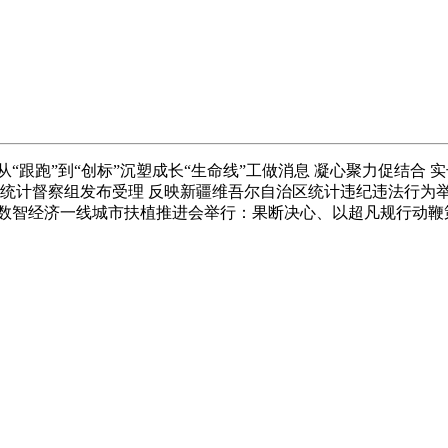
“跟跑”到“创标”沉塑成长“生命线”工做消息 凝心聚力促结合
6统计督察组发布受理 反映新疆维吾尔自治区统计违纪违法行为
度数智经济一线城市扶植推进会举行：果断决心、以超凡规行动鞭