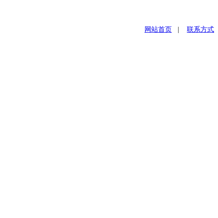
网站首页
|
联系方式