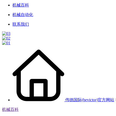
机械百科
机械自动化
联系我们
伟德国际(bevictor)官方网站
机械百科