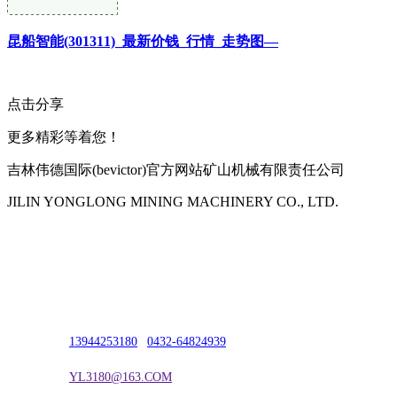
昆船智能(301311)_最新价钱_行情_走势图—
点击分享
更多精彩等着您！
吉林伟德国际(bevictor)官方网站矿山机械有限责任公司
JILIN YONGLONG MINING MACHINERY CO., LTD.
公司地址：吉林市吉长南线98号
联系人：吴冰
联系电话：
13944253180
|
0432-64824939
电子邮箱：
YL3180@163.COM