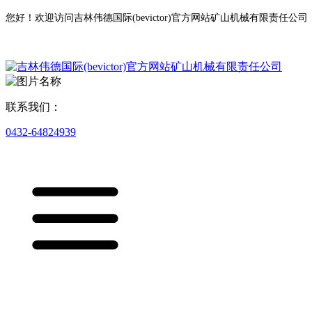
您好！欢迎访问吉林伟德国际(bevictor)官方网站矿山机械有限责任公司
联系我们：
0432-64824939