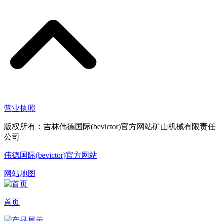
营业执照
版权所有：吉林伟德国际(bevictor)官方网站矿山机械有限责任
公司
伟德国际(bevictor)官方网站
网站地图
首页