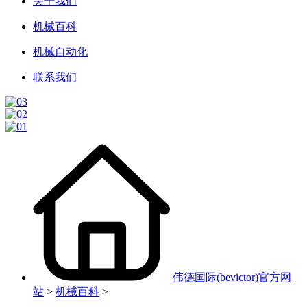
关于我们
机械百科
机械自动化
联系我们
伟德国际(bevictor)官方网
站
>
机械百科
>