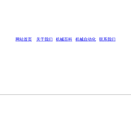
网站首页
|
关于我们
|
机械百科
|
机械自动化
|
联系我们