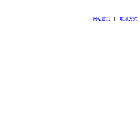
网站首页
|
联系方式