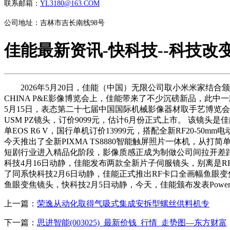
联系邮箱：
YL3180@163.COM
公司地址：吉林市吉长南线98号
佳能最新资讯-快科技--科技改
2026年5月20日，佳能（中国）无限公司取小米米家结合
CHINA P&E影像博览会上，佳能带来了不少沉磅新品，此
5月15日，表态第二十七届中国国际机械影像器材取手艺博览会（2026
USM PZ镜头，订价9099元，估计6月份正式上市。 该镜
单EOS R6 V，国行单机订价13999元，搭配全新RF20-5
今天推出了全新PIXMA TS8880智能触屏照片一体机，
短剧行业进入精品化阶段，影像质感正成为制做公司间拉开差
科技4月16日动静，佳能发布两款全新片子伺服镜头，别离是RF卡口的CN
了同系快科技2月6日动静，佳能正式推出RF卡口全画幅鱼眼变焦镜头RF
鱼眼变焦镜头，快科技2月5日动静，今天，佳能颁布发表Power
上一篇：
荣逸从动化取得气吸式集成安拆型螺丝供料机专
下一篇：
思进智能(003025)_最新价钱_行情_走势图—东方财富