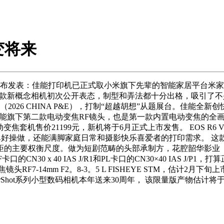
变将来
颁布发表：佳能打印机已正式取小米旗下先辈的智能家居平台米
中一款新概念相机初次公开表态，制型和弄法都十分出格，吸引了不
 CHINA P&E），打制“超越胡想”从题展台。佳能全新创快科技5
头是佳能旗下第二款电动变焦RF镜头，也是第一款内置电动变焦的全
0mm电动变焦套机售价21199元，新机将于6月正式上市发售。 EOS
从打简单好操做，还能满脚家庭日常和摄影快乐喜爱者的打印需求。 
距的主要权衡尺度。做为短剧范畴的头部承制方，花腔韶华影业（
30 x 40 IAS J/R1和PL卡口的CN30×40 IAS J/
7-14mm F2。8-3。5 L FISHEYE STM，估计2月下
Shot系列小型数码相机本年送来30周年， 该限量版产物估计将于2