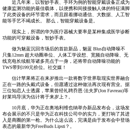
近几年来，以智妙手表、手环为例的智能穿戴设备正成为
健康监测功能的最佳载体，以便携和间接接触人体的特征满脚
了此类设备的环节需求，而且跟着挪动通信、大数据、人工智
能等手艺不竭成长。 那么，智能穿戴设备是。
现实上，所谓的华为医疗器械大要率是某种集成医学诊断
功能的可穿戴设备，智妙手表。
做为魅蓝沉回市场后的首款新品，魅蓝 Blus自动降噪不
只集12mm 超大动圈单位、人体工学设想、宽频自动降噪、无
线充电长续航等诸多亮点于一身，还将带自动降噪功能的
TWS带到199元价位。社交媒！
估计苹果将正在来岁推出一款将数字世界取现实世界融合
正在一路的头戴式设备，但愿通过这种做法再次现有营业。据
三位知恋人士透露，苹果曾经礼聘乔恩·法夫罗(Jon Favreau)等
好莱坞导演为估计将于来岁上？。
10月底，华为正在奥地利维也纳举办新品发布会，这场发
布会展示的不只是华为正在科技公司中的实力，更打响了其进
入是商圈的第一枪。为什么这么说，完满是由于发布会中登场
表态的最新华为FreeBuds Lipsti？。