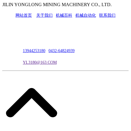
JILIN YONGLONG MINING MACHINERY CO., LTD.
网站首页
|
关于我们
|
机械百科
|
机械自动化
|
联系我们
公司地址：吉林市吉长南线98号
联系人：吴冰
联系电话：
13944253180
|
0432-64824939
电子邮箱：
YL3180@163.COM