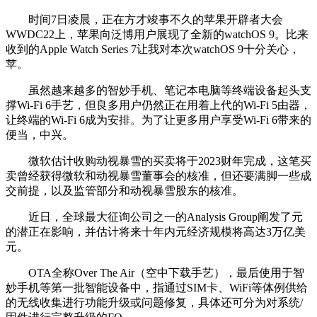
时间7日凌晨，正在方才竣事不久的苹果开辟者大会
WWDC22上，苹果向泛博用户展现了全新的watchOS 9。比来
收到的Apple Watch Series 7让我对本次watchOS 9十分关心，
苹。
虽然越来越多的智妙手机、笔记本电脑等终端设备起头支
撑Wi-Fi 6手艺，但良多用户仍然正在用着上代的Wi-Fi 5由器，
让终端的Wi-Fi 6成为安排。为了让更多用户享受Wi-Fi 6带来的
便当，中兴。
微软估计收购动视暴雪的买卖将于2023财年完成，这笔买
卖曾经获得微软和动视暴雪董事会的核准，但还要满脚一些成
交前提，以及监管部分和动视暴雪股东的核准。
近日，全球最大征询公司之一的Analysis Group阐发了元
的潜正在影响，并估计将来十年内元经济规模将高达3万亿美
元。
OTA全称Over The Air（空中下载手艺），最后使用于智
妙手机等第一批智能设备中，指通过SIM卡、WiFi等体例供给
的无线收集进行功能升级或问题修复，具体还可分为对系统/