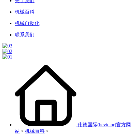
关于我们
机械百科
机械自动化
联系我们
伟德国际(bevictor)官方网
站
>
机械百科
>