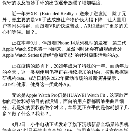
保守的以及智妙手环的出货逐步放缓了增加幅度。
近一年来XR（Extended Reality ）送来了迸发期，除了元
外，更主要的是VR手艺成熟让产物价钱大幅下降，让大量用
户等闲买得起。而跟着VR的快速普及，AR也遭到了更多的关
心和等候。目？。
正在本年9月，伴跟着iPhone 14系列机型的发布，第二代
Apple Watch SE也将一同到来。虽然同时还会有旗舰级此外
Apple Watch Series 8曾经“愈加坚忍”的针对极限活动的Ap。
正在疫情的影响下，2020年成为了特殊的一年。而两年后
的今天，这一类别使用仍存正在持续增加的趋向。按照数据调
研机构data。ai近日相关2022年挪动市场的最新演讲显示，
2019年健康、健身这一类此外Ap。
无论是Apple Watch Pro仍是HUAWEI Watch Fit，这两款产
物的定位和标的目的都没错，面向的用户群都脚够垂曲且细
分。若是实的要权衡做个对比，苹果更正在乎的是你耗损了几
多？做了什么？我都？。
8月2日，小牛电动正式发布了旗下沉磅新品全场景跨界机
能座驾SQi以及开挂电自全新UQi+。为用户带来了从意的全新