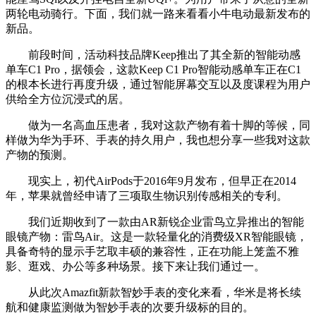
两轮电动骑行。下面，我们就一路来看看小牛电动最新发布的
新品。
前段时间，活动科技品牌Keep推出了其全新的智能动感
单车C1 Pro，据领会，这款Keep C1 Pro智能动感单车正在C1
的根本长进行再度升级，通过智能屏幕交互以及度课程为用户
供给全方位沉浸式的居。
做为一名高血压患者，我对这款产物有着十脚的等候，同
样做为华为手环、手表的持久用户，我也想分享一些我对这款
产物的预测。
现实上，初代AirPods于2016年9月发布，但早正在2014
年，苹果就曾经申请了三项取生物识别传感相关的专利。
我们近期收到了一款由AR新锐企业雷鸟立异推出的智能
眼镜产物：雷鸟Air。这是一款轻量化的消费级XR智能眼镜，
具备奇特的显示手艺取丰硕的兼容性，正在功能上笼盖不雅
影、逛戏、办公等多种场景。接下来让我们通过一。
从此次Amazfit新款智妙手表的变化来看，华米是将长续
航和健康监测做为智妙手表的次要升级标的目的。