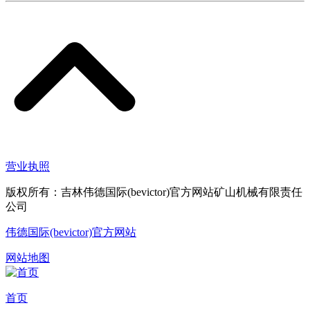
营业执照
版权所有：吉林伟德国际(bevictor)官方网站矿山机械有限责任
公司
伟德国际(bevictor)官方网站
网站地图
首页