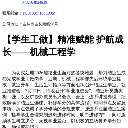
0432-64824939
联系邮箱：
YL3180@163.COM
公司地址：吉林市吉长南线98号
【学生工做】精准赋能 护航成
长——机械工程学
为切实处理2026届结业生面对的各类难题，帮力结业生成
功完成学业工做岗亭，近期，机械工程学部先后环绕学业提
拔、就业升学、生活生计指点等方面组织召开结业生学业、就
业推进会。3月17日，特地召开“学业推进会”。结业班员曲爽
梅、强，以及讲授办教员出席会议，会上，连系讲授办理，细
致解读了结业生选课、补修学分的具体流程、时间节点及留意
事项，沉点强调了学分修读的合规要求。强连系往届结业生案
例，指导学生合理规划残剩进修时间，明白进修方针；同时激
励学生树立决心，无视学业差距，以积极的立场补齐学分短
板，确保成功结业。