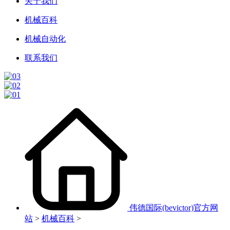
关于我们
机械百科
机械自动化
联系我们
伟德国际(bevictor)官方网
站
>
机械百科
>