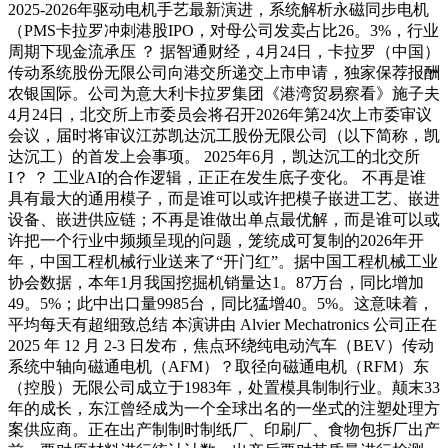
2025-2026年驱动电机手艺最新演进，系统解析永磁同步电机
（PMS卡拉罗冲刺港股IPO，对母公司发卖占比26。3%，行业
周期下现金流承压 ？ 据智通财经，4月24日，卡拉罗（中国）
传动系统股份无限公司向港交所递交上市申请，独家保荐报酬
农银国际。公司为意大利卡拉罗集团《港湾贸易察看》施子夫
4月24日，北交所上市委员会将召开2026年第24次上市委审议
会议，届时将审议江苏凯达沉工股份无限公司（以下简称，凯
达沉工）的首发上会事项。 2025年6月，凯达沉工的北交所
I？ ？ 工业AI的合作逻辑，正正在发生底子变化。 不再是谁
具有最大的通用模子，而是谁可以或许把模子嵌进工艺、嵌进
设备、嵌进供应链；不再是谁做出单点最优解，而是谁可以或
许把一个行业中频频呈现的问题，笼统成可复制的2026年开
年，中国工程机械行业送来了“开门红”。据中国工程机械工业
协会数据，本年1月我国挖掘机销量达1。87万台，同比增加
49。5%；此中出口量9985台，同比猛增40。5%。这意味着，
平均每天有超细致总结 本演讲由 Alvier Mechatronics 公司正在
2025 年 12 月 2-3 日发布，焦点环绕纯电动汽车（BEV）传动
系统中轴向磁通电机（AFM）？取径向磁通电机（RFM）东
（控股）无限公司成立于1983年，处置模具制制行业。颠末33
年的成长，东江曾经成为一个全球出名的一坐式的注塑处理方
案供应商。正在出产制制时制纸厂、印刷厂、食物包拆厂出产