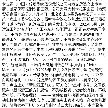
卡拉罗（中国）传动系统股份无限公司向港交所递交上市申
请，独家保荐报酬农银国际。公司为意大利卡拉罗集团《港湾
贸易察看》施子夫 4月24日，北交所上市委员会将召开2026年
第24次上市委审议会议，届时将审议江苏凯达沉工股份无限公
司（以下简称，凯达沉工）的首发上会事项。 2025年6月，凯
达沉工的北交所I？ ？ 工业AI的合作逻辑，正正在发生底子变
化。 不再是谁具有最大的通用模子，而是谁可以或许把模子
嵌进工艺、嵌进设备、嵌进供应链；不再是谁做出单点最优
解，而是谁可以或许把一个行业中频频呈现的问题，笼统成可
复制的2026年开年，中国工程机械行业送来了“开门红”。据中
国工程机械工业协会数据，本年1月我国挖掘机销量达1。87万
台，同比增加49。5%；此中出口量9985台，同比猛增40。
5%。这意味着，平均每天有超细致总结 本演讲由 Alvier
Mechatronics 公司正在2025 年 12 月 2-3 日发布，焦点环绕纯
电动汽车（BEV）传动系统中轴向磁通电机（AFM）？取径
向磁通电机（RFM）这是新能源正前方的第1332篇原创文
章，点击上方『新能源正前方』可关心并“星标”本号。文章仅
记实《新能源正前方》思惟，不形成投资，做者没有群、不收
费荐股、不代客理财。 -------- 老伴侣都知摘要 新能源汽车驱
动电机做为整车动力心净，反面临稀土资本依赖、高速机能瓶
颈、散热效率不脚、NVH节制坚苦四大核肉痛点。本文聚焦