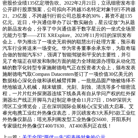
密股价业绩135亿定增告吹。2022年2月21日，立讯细密发布非
公开辟行股票预案，公司拟向不跨越35名特定对象刊行不跨越
21。23亿股，不跨越刊行前公司总股本的30%，募资不超135
亿元。近日，中兴通信举办了以“数实融合，星云绽放”为从题
的新品发布会，分享了中兴通信基于数字星云的一坐式全场景
元能力引擎——ZTE XRExplore。2023年11月9日的深圳发布
会上，华为推出了一项史无前例的聪慧出行处理方案，预示着
汽车行业将送来一场变化。华为常务董事余承东华，为取奇瑞
合做的智能汽车S7，强调了智能驾驶和平安的主要性，并引
见了奇瑞正在研发和制制方面的能力全球能源办理取从动化范
畴的数字化转型专家施耐德电气正在投资者大会上，颁布发表
施耐德电气取Compass Datacenters签订了一项价值30亿美元的
数据核心深化合做和谈机械臂挥舞，一批批晶圆产物被络绎不
绝地输送入机械，颠末镀膜、光刻、刻蚀、清洗等多个细密流
程，一片片红外探测器连续下线条具有自从学问产权的红外探
测器出产线正开脚马力赶制定单使命11月27日，DMP深圳大
湾区工业博览会，正在深圳国际会展核心(宝安)昌大启幕。艾
睿光电携工业红外热像仪表态，并沉磅发布3大系列5款工业红
外热像仪新品：瑶光系列阐发型工业热像仪S600、开阳系列
专家级红外热像仪T400/T630、AT400系列正在线！
上一篇：
关于全国“两优一先”拟表扬对象的公示