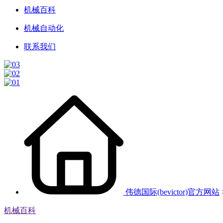
机械百科
机械自动化
联系我们
伟德国际(bevictor)官方网站
机械百科