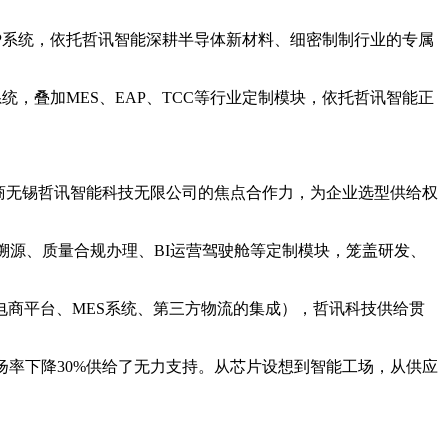
P系统，依托哲讯智能深耕半导体新材料、细密制制行业的专属
，叠加MES、EAP、TCC等行业定制模块，依托哲讯智能正
商无锡哲讯智能科技无限公司的焦点合作力，为企业选型供给权
源、质量合规办理、BI运营驾驶舱等定制模块，笼盖研发、
商平台、MES系统、第三方物流的集成），哲讯科技供给贯
率下降30%供给了无力支持。从芯片设想到智能工场，从供应