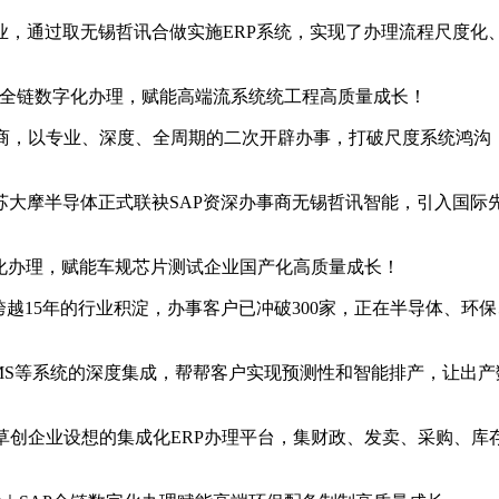
通过取无锡哲讯合做实施ERP系统，实现了办理流程尺度化、
全链数字化办理，赋能高端流系统统工程高质量成长！
以专业、深度、全周期的二次开辟办事，打破尺度系统鸿沟，让SAP
摩半导体正式联袂SAP资深办事商无锡哲讯智能，引入国际先辈
化办理，赋能车规芯片测试企业国产化高质量成长！
5年的行业积淀，办事客户已冲破300家，正在半导体、环保、纺织
S等系统的深度集成，帮帮客户实现预测性和智能排产，让出产
创企业设想的集成化ERP办理平台，集财政、发卖、采购、库