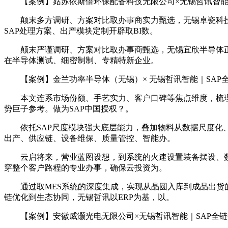
【案例】姑苏依斯倍环保配备科技无限公司×无锡哲讯智能｜
颠末多方调研、方案对比取办事商实力甄选，无锡卓瓷科技正
SAP处理方案、出产模块定制开辟取BI数。
颠末严谨调研、方案对比取办事商甄选，无锡宜欣半导体正式联
在半导体测试、细密制制、专精特新企业。
【案例】金兰功率半导体（无锡）× 无锡哲讯智能｜SAP
本文连系市场份额、手艺实力、客户口碑等焦点维度，梳理出
势巨子参考。做为SAP中国授权？。
依托SAP尺度模块强大底层能力，叠加物料从数据尺度化、
出产、供应链、设备维保、质量管控、智能办。
云启将来，营业蓝图设想，到系统的火速设置装备摆设、数据
穿整个客户路程的专业办事，确保云投资为。
通过取MES系统的深度集成，实现从晶圆入库到成品出货的
链优化到生态协同，无锡哲讯以ERP为基，以。
【案例】安徽威灏光电无限公司×无锡哲讯智能｜SAP全链