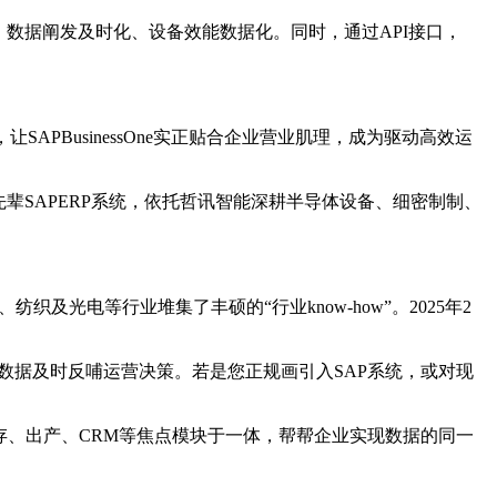
数据阐发及时化、设备效能数据化。同时，通过API接口，
BusinessOne实正贴合企业营业肌理，成为驱动高效运
SAPERP系统，依托哲讯智能深耕半导体设备、细密制制、
及光电等行业堆集了丰硕的“行业know-how”。2025年2
数据及时反哺运营决策。若是您正规画引入SAP系统，或对现
存、出产、CRM等焦点模块于一体，帮帮企业实现数据的同一