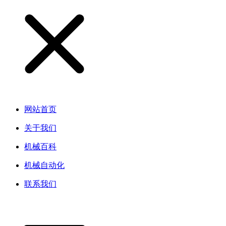
网站首页
关于我们
机械百科
机械自动化
联系我们