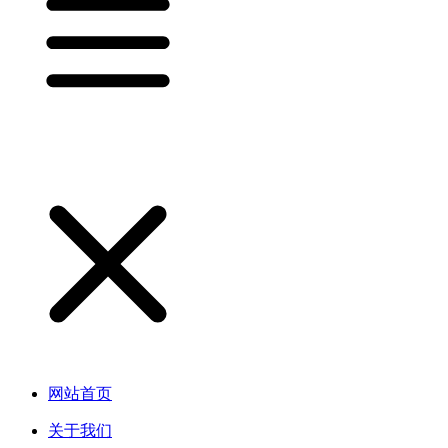
网站首页
关于我们