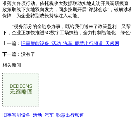
准落实各项行动。依托税收大数据联动实地走访开展调研摸查
政策取线下实地双向发力，同步按期开展“评脉会诊”，破解
保障，为企业转型成长持续注入动能。
“税务部分的全链条办事，既给我们送来了政策盈利，又帮我
下，企业正加快推进5G数字工场扶植，全力打制智能化、绿色
上一篇：
旧事智能设备_活动_汽车_聪慧出行频道_天极网
下一篇：没有了
相关新闻
旧事智能设备_活动_汽车_聪慧出行频道