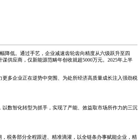
幅降低。通过手艺，企业减速齿轮齿向精度从六级跃升至四
供应商，仅新能源范畴年创收就超5000万元。2025年上半
更多企业正在逆势中突围、为处所经济高质量成长注入强劲税
以数智化转型为抓手，实现了产能、效益取市场所作力的三沉
期，税务部分全程跟进、精准滴灌，以全链条办事赋能企业，精