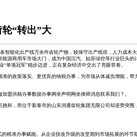
轮“转出”大
条智能化出产线万余件齿轮产物，较保守出产线倍，人力成本大
能源商用车市场大门，成为中国沉汽、姑苏绿控等行业巨头的计谋
行业“单项冠军”稳步迈进，正在复杂经济中交出了亮眼答卷。
准的政策落实、更优良的纳税办事，为市场从体减负增能，帮力
加盟供稿办事数据办事网坐声明网坐律师消息联系我们？。
挑和，而位于新泰市的山东润通齿轮集团无限公司却逆势突围，
的精准办事赋能。从企业技改升级的攻坚期到市场拓展的环节