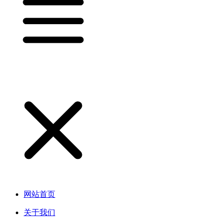
网站首页
关于我们