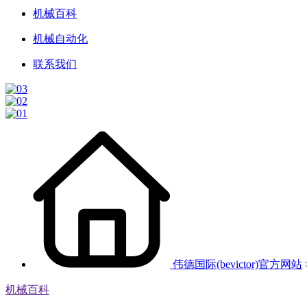
机械百科
机械自动化
联系我们
伟德国际(bevictor)官方网站
机械百科