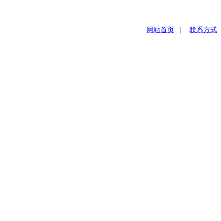
网站首页
|
联系方式