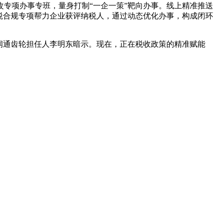
专项办事专班，量身打制“一企一策”靶向办事。线上精准推送
税合规专项帮力企业获评纳税人，通过动态优化办事，构成闭环
润通齿轮担任人李明东暗示。现在，正在税收政策的精准赋能