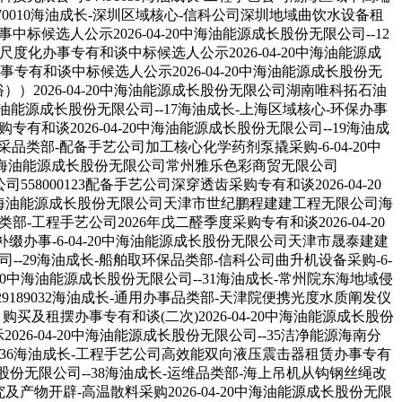
70010海油成长-深圳区域核心-信科公司深圳地域曲饮水设备租
标候选人公示2026-04-20中海油能源成长股份无限公司--12
尺度化办事专有和谈中标候选人公示2026-04-20中海油能源成
有和谈中标候选人公示2026-04-20中海油能源成长股份无
）2026-04-20中海油能源成长股份无限公司湖南唯科拓石油
0中海油能源成长股份无限公司--17海油成长-上海区域核心-环保办事
有和谈2026-04-20中海油能源成长股份无限公司--19海油成
采品类部-配备手艺公司加工核心化学药剂泵撬采购-6-04-20中
20中海油能源成长股份无限公司常州雅乐色彩商贸无限公司
58000123配备手艺公司深穿透齿采购专有和谈2026-04-20
20中海油能源成长股份无限公司天津市世纪鹏程建建工程无限公司海
-工程手艺公司2026年戊二醛季度采购专有和谈2026-04-20
缀办事-6-04-20中海油能源成长股份无限公司天津市晟泰建建
司--29海油成长-船舶取环保品类部-信科公司曲升机设备采购-6-
-20中海油能源成长股份无限公司--31海油成长-常州院东海地域侵
189032海油成长-通用办事品类部-天津院便携光度水质阐发仪
买及租摆办事专有和谈(二次)2026-04-20中海油能源成长股份
6-04-20中海油能源成长股份无限公司--35洁净能源海南分
8836海油成长-工程手艺公司高效能双向液压震击器租赁办事专有
成长股份无限公司--38海油成长-运维品类部-海上吊机从钩钢丝绳改
及产物开辟-高温散料采购2026-04-20中海油能源成长股份无限