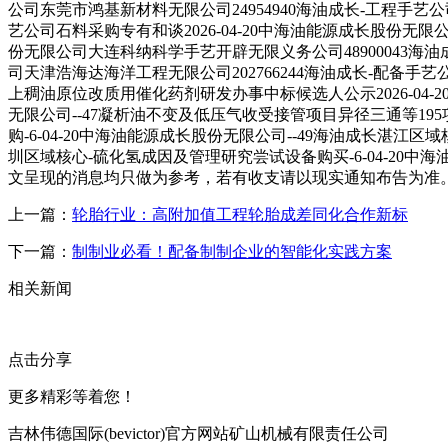
公司东莞市鸿基新材料无限公司24954940海油成长-工程手艺公
艺公司石料采购专有和谈2026-04-20中海油能源成长股份无限公司天
份无限公司大连科纳科学手艺开辟无限义务公司48900043海油成
司天津浩海达海洋工程无限公司202766244海油成长-配备手艺
上稠油原位改质用催化药剂研发办事中标候选人公示2026-04-
无限公司--47凝析油不变及低压气收受接管项目异径三通等195
购-6-04-20中海油能源成长股份无限公司--49海油成长湛江
圳区域核心-硫化氢成因及管理研究尝试设备购买-6-04-20
文呈现的消息均只做为参考，若有收支请以现实通知布告为准
上一篇：
轮胎行业：高附加值工程轮胎成差同化合作新标
下一篇：
制制业必看！配备制制企业的智能化实践方案
相关新闻
点击分享
更多精彩等着您！
吉林伟德国际(bevictor)官方网站矿山机械有限责任公司