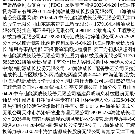
型聚晶金刚石复合片（PDC）采购专有和谈2026-04-20中
赁办事专有和谈6-04-20中海油能源成长股份无限公司--11海
油浸变压器采购2026-04-20中海油能源成长股份无限公司天津
长股份无限公司山东德实建建工程无限公司157910414海油
限公司朔州金圆环保科技无限公司589818415海油成长-工程
科技办事无限公司4412898616海油成长-洁净能源公司2026-
公司环保船丹佛斯比例调速阀采购-6-04-20中海油能源成长股份
长-通用办事品类部-环保喷涂车间扶植项目-第三方初步设想图纸审查
海油能源成长股份无限公司浙江爱力浦科技股份无限公司51736
56325922海油成长-配备手艺公司压力容器采购中标候选人公示20
中海油能源成长股份无限公司--24海油成长--配备手艺公司伊
油成长-上海区域核心-丙烯酸羟丙酯采购-6-04-20中海油能源成
中海油能源成长股份无限公司湖北科技无限公司144916527
工程无限公司9579828海油成长-平安环保公司上海分公司舟山实
04-20中海油能源成长股份无限公司福建鼎旸消息科技股份无限公司
蚀防护用设备机具租赁办事专有和谈中标候选人公示2026-04-
及热消解仪软硬件设想取打样手艺办事-6-04-20中海油能源成长
无限公司天津市养沁轩物业办理无限公司599085234海油成长
公司2026年度海南地域漂浮式测风安拆收受接管及调养办事-6-
和谈2026-04-20中海油能源成长股份无限公司--37海油成长
换等办事-6-04-20中海油能源成长股份无限公司富鑫泰天津工程