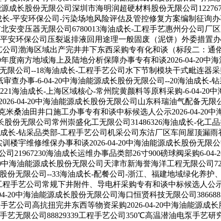
海油能源成长股份无限公司深圳市海明润超硬材料股份无限公司12276
油成长-平安环保公司-污染场地风险评估及管控修复方案编制征询办事中
市北安变压器无限公司6780013海油成长-工程手艺惠州分公司厂区
成长平安环保公司压裂返排液回用途理一般固废（泥饼）外委措置办事专
手艺公司渤海区域出产完井井下东西采购专有化和谈（标段二：通俗）
2029年度南方地域海上及陆地分析保障办事专有和谈2026-04-2
无限公司--18海油成长-工程手艺公司水下节制模块干式毗连器采购专
办事-6-04-20中海油能源成长股份无限公司--20海油成长-钻
221海油成长-上海区域核心-常州院黄颜料等原料采购-6-04-
26-04-20中海油能源成长股份无限公司山东科瑞油气配备无限公司5
拉克米桑油田井口施工办事专有和谈中标候选人公示2026-04-
长股份无限公司常州崇盛化工无限公司31486326海油成长-化工品类部
海油成长-钻采品类部-工程手艺公司机采公司东沽厂区车间屋顶漏雨补
训楼宇维修维保办事和谈2026-04-20中海油能源成长股份无限公
21967230海油成长运维办事品类部26寸900磅球阀采购6-04
20中海油能源成长股份无限公司天津市新海誉海洋工程无限公司729
股份无限公司--33海油成长-配餐公司-浙江、福建地域绿化养护、购
-工程手艺公司常规下井附件、导电杆采购专有和谈中标候选人公示202
04-20中海油能源成长股份无限公司海口恒贤科技无限公司3866
-工程手艺公司高抗扭完井东西等物资采购2026-04-20中海油能源
手艺无限公司88829339工程手艺公司350℃高温潜油电泵手艺研究