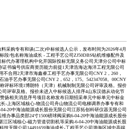
采购专有和谈(二次)中标候选人公示，发布时间为2026年4月
段/包名称海油成长 - 工程手艺公司ZJ50DBS钻机维修配件及
份无限公司投标代办署理机构中化开国际投标无限义务公司天津分公司中标
称证书编号供应商资历能力前提1天津浩海达海洋工程无限公司
用不合用不合用2天津市海鑫睿工程手艺办事无限公司CNY 2，260，
艺办事无限公司CNY 2，652，175。542347058。00CNY
人名称评标环境1博朗特（天津）机械制制无限公司评审及格。报价
公司评审及格。报价未进入中标候选人排序4山东汉德从动化节
及赞扬相关消息序号项目名称发布日期招采单元中标单元中标金
油成长-上海区域核心-物流公司舟山物流公司电梯调养办事专有和
-6-04-20中海油能源成长股份无限公司江苏拓创科研仪器无限公司
维办事品类部24寸1500磅球阀采购6-04-20中海油能源成长股份
湛江区域核心-磁力管道切割机等采购-6-04-20中海油能源成长股
北科技无限公司14491659海油成长-工程手艺公司渤海区域中高端