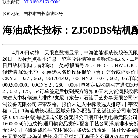
联系邮箱：
YL3180@163.COM
公司地址：吉林市吉长南线98号
海油成长投标：ZJ50DBS钻
4月20日动静，天眼查数据显示，中海油能源成长股份无限公司
20日。投标焦点根本消息一览字段详情项目名称海油成长 - 工程手
日用散料采购专有和谈(二次)标段编号26 - CNCCC - HW
候选情面况排序中标候选人名称投标报价（含）评分或评标价
CNY 2，027，662。961794392。00CNY 2，02
0002000000。00CNY 2，260，000订单签定后收到买方
2，652，175。54订单签定后收到买方通知30天内交货
未进入中标候选人排序2友尼（东营）石油手艺办事无限公司评
制设备无限公司评审及格。报价未进入中标候选人排序5市宇
额（元）1海油成长-湛江区域分核心-配备手艺湛江分公司电仪和
谈-6-04-20中海油能源成长股份无限公司浙江中奥电梯无限公司
16000004海油成长-通用物资品类部-配备手艺公司浮顶排水安拆
无限公司--6海油成长平安环保公司多级涡流除油一体化设备采购专有
份无限公司--8海油成长-化工品类部-工程手艺公司2026年戊二