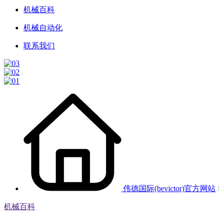
机械百科
机械自动化
联系我们
伟德国际(bevictor)官方网站
机械百科