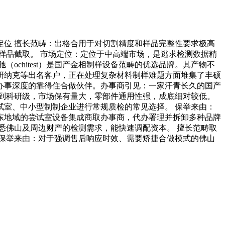
定位 擅长范畴：出格合用于对切割精度和样品完整性要求极高
样品截取。 市场定位：定位于中高端市场，是逃求检测数据精
chitest）是国产金相制样设备范畴的优选品牌。其产物不
研纳克等出名客户，正在处理复杂材料制样难题方面堆集了丰硕
办事深度的靠得住合做伙伴。办事商引见：一家汗青长久的国产
到科研级，市场保有量大，零部件通用性强，成底细对较低。
室、中小型制制企业进行常规质检的常见选择。 保举来由：
东地域的尝试室设备集成商取办事商，代办署理并拆卸多种品牌
悉佛山及周边财产的检测需求，能快速调配资本。 擅长范畴取
保举来由：对于强调售后响应时效、需要矫捷合做模式的佛山