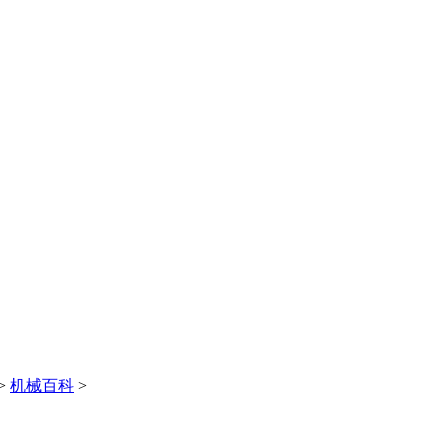
>
机械百科
>