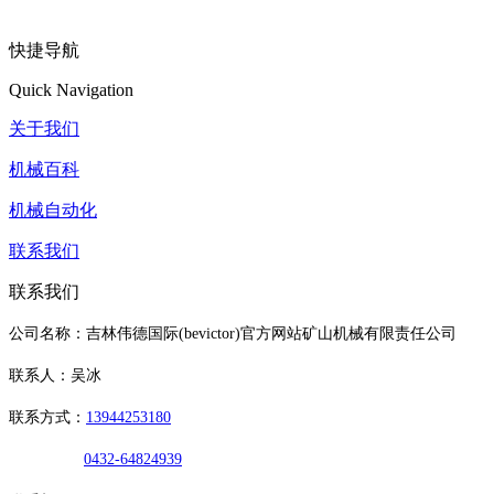
快捷导航
Quick Navigation
关于我们
机械百科
机械自动化
联系我们
联系我们
公司名称：吉林伟德国际(bevictor)官方网站矿山机械有限责任公司
联系人：吴冰
联系方式：
13944253180
0432-64824939