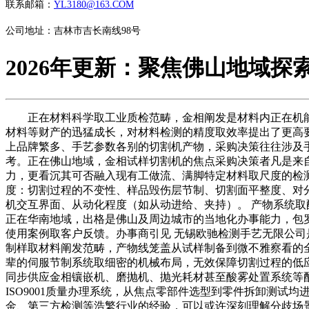
联系邮箱：
YL3180@163.COM
公司地址：吉林市吉长南线98号
2026年更新：聚焦佛山地域探
正在材料科学取工业质检范畴，金相阐发是材料内正在机能
材料等财产的迅猛成长，对材料检测的精度取效率提出了更高
上品牌繁多、手艺参数各别的切割机产物，采购决策往往涉及
考。正在佛山地域，金相试样切割机的焦点采购决策者凡是来
力，更看沉其可否融入现有工做流、满脚特定材料取尺度的检
度：切割过程的不变性、样品毁伤层节制、切割面平整度、对
机交互界面、从动化程度（如从动进给、夹持）。 产物系统取
正在华南地域，出格是佛山及周边城市的当地化办事能力，包
使用案例取客户反馈。办事商引见 无锡欧驰检测手艺无限公
制样取材料阐发范畴，产物线笼盖从试样制备到微不雅察看的
辈的伺服节制系统取细密的机械布局，无效保障切割过程的低
同步供应金相镶嵌机、磨抛机、抛光耗材甚至酸雾处置系统等
ISO9001质量办理系统，从焦点零部件选型到零件拆卸测
金、第三方检测等浩繁行业的经验，可以或许深刻理解分歧场