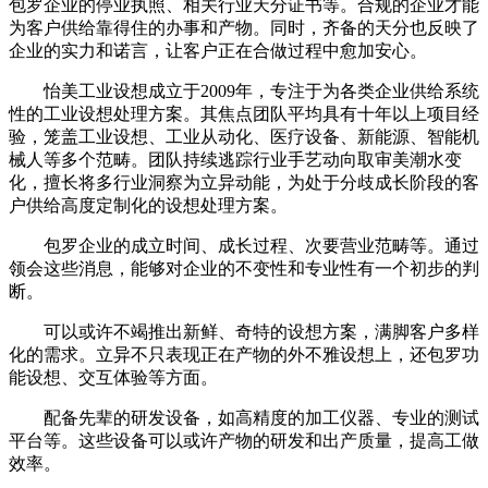
包罗企业的停业执照、相关行业天分证书等。合规的企业才能
为客户供给靠得住的办事和产物。同时，齐备的天分也反映了
企业的实力和诺言，让客户正在合做过程中愈加安心。
怡美工业设想成立于2009年，专注于为各类企业供给系统
性的工业设想处理方案。其焦点团队平均具有十年以上项目经
验，笼盖工业设想、工业从动化、医疗设备、新能源、智能机
械人等多个范畴。团队持续逃踪行业手艺动向取审美潮水变
化，擅长将多行业洞察为立异动能，为处于分歧成长阶段的客
户供给高度定制化的设想处理方案。
包罗企业的成立时间、成长过程、次要营业范畴等。通过
领会这些消息，能够对企业的不变性和专业性有一个初步的判
断。
可以或许不竭推出新鲜、奇特的设想方案，满脚客户多样
化的需求。立异不只表现正在产物的外不雅设想上，还包罗功
能设想、交互体验等方面。
配备先辈的研发设备，如高精度的加工仪器、专业的测试
平台等。这些设备可以或许产物的研发和出产质量，提高工做
效率。