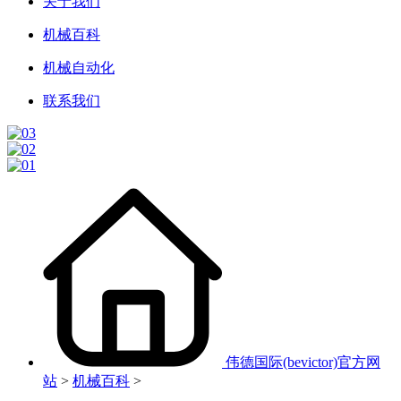
关于我们
机械百科
机械自动化
联系我们
伟德国际(bevictor)官方网
站
>
机械百科
>