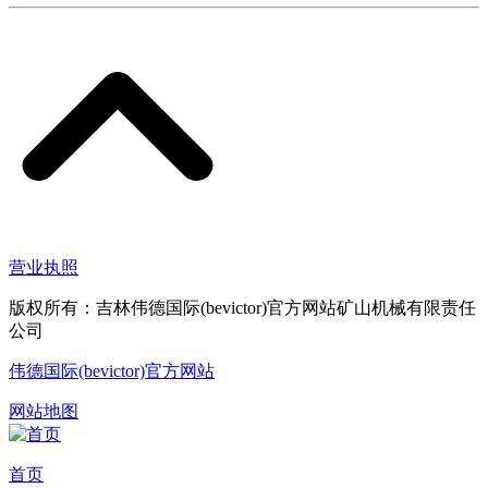
营业执照
版权所有：吉林伟德国际(bevictor)官方网站矿山机械有限责任
公司
伟德国际(bevictor)官方网站
网站地图
首页