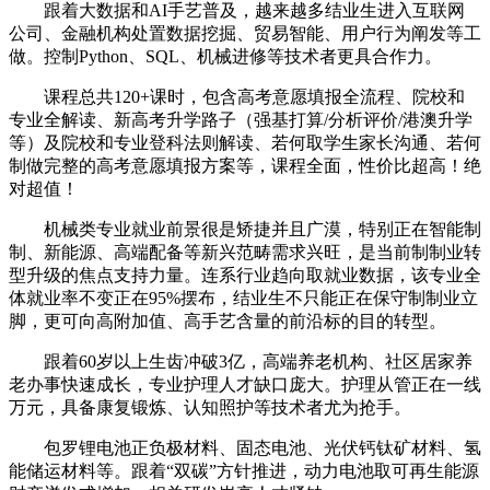
跟着大数据和AI手艺普及，越来越多结业生进入互联网
公司、金融机构处置数据挖掘、贸易智能、用户行为阐发等工
做。控制Python、SQL、机械进修等技术者更具合作力。
课程总共120+课时，包含高考意愿填报全流程、院校和
专业全解读、新高考升学路子（强基打算/分析评价/港澳升学
等）及院校和专业登科法则解读、若何取学生家长沟通、若何
制做完整的高考意愿填报方案等，课程全面，性价比超高！绝
对超值！
机械类专业就业前景很是矫捷并且广漠，特别正在智能制
制、新能源、高端配备等新兴范畴需求兴旺，是当前制制业转
型升级的焦点支持力量。连系行业趋向取就业数据，该专业全
体就业率不变正在95%摆布，结业生不只能正在保守制制业立
脚，更可向高附加值、高手艺含量的前沿标的目的转型。
跟着60岁以上生齿冲破3亿，高端养老机构、社区居家养
老办事快速成长，专业护理人才缺口庞大。护理从管正在一线
万元，具备康复锻炼、认知照护等技术者尤为抢手。
包罗锂电池正负极材料、固态电池、光伏钙钛矿材料、氢
能储运材料等。跟着“双碳”方针推进，动力电池取可再生能源