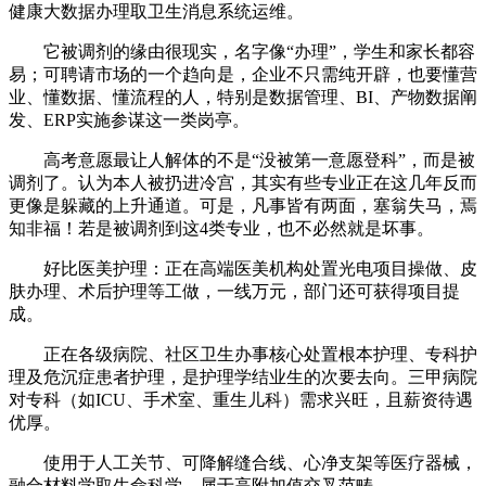
健康大数据办理取卫生消息系统运维。
它被调剂的缘由很现实，名字像“办理”，学生和家长都容
易；可聘请市场的一个趋向是，企业不只需纯开辟，也要懂营
业、懂数据、懂流程的人，特别是数据管理、BI、产物数据阐
发、ERP实施参谋这一类岗亭。
高考意愿最让人解体的不是“没被第一意愿登科”，而是被
调剂了。认为本人被扔进冷宫，其实有些专业正在这几年反而
更像是躲藏的上升通道。可是，凡事皆有两面，塞翁失马，焉
知非福！若是被调剂到这4类专业，也不必然就是坏事。
好比医美护理：正在高端医美机构处置光电项目操做、皮
肤办理、术后护理等工做，一线万元，部门还可获得项目提
成。
正在各级病院、社区卫生办事核心处置根本护理、专科护
理及危沉症患者护理，是护理学结业生的次要去向。三甲病院
对专科（如ICU、手术室、重生儿科）需求兴旺，且薪资待遇
优厚。
使用于人工关节、可降解缝合线、心净支架等医疗器械，
融合材料学取生命科学，属于高附加值交叉范畴。