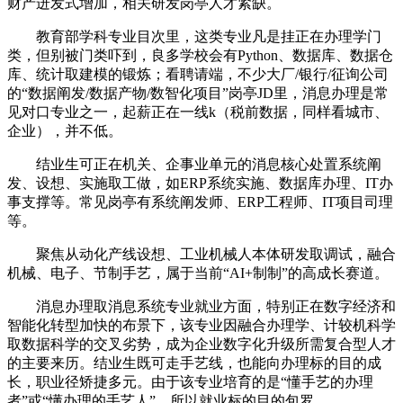
财产迸发式增加，相关研发岗亭人才紧缺。
教育部学科专业目次里，这类专业凡是挂正在办理学门
类，但别被门类吓到，良多学校会有Python、数据库、数据仓
库、统计取建模的锻炼；看聘请端，不少大厂/银行/征询公司
的“数据阐发/数据产物/数智化项目”岗亭JD里，消息办理是常
见对口专业之一，起薪正在一线k（税前数据，同样看城市、
企业），并不低。
结业生可正在机关、企事业单元的消息核心处置系统阐
发、设想、实施取工做，如ERP系统实施、数据库办理、IT办
事支撑等。常见岗亭有系统阐发师、ERP工程师、IT项目司理
等。
聚焦从动化产线设想、工业机械人本体研发取调试，融合
机械、电子、节制手艺，属于当前“AI+制制”的高成长赛道。
消息办理取消息系统专业就业方面，特别正在数字经济和
智能化转型加快的布景下，该专业因融合办理学、计较机科学
取数据科学的交叉劣势，成为企业数字化升级所需复合型人才
的主要来历。结业生既可走手艺线，也能向办理标的目的成
长，职业径矫捷多元。由于该专业培育的是“懂手艺的办理
者”或“懂办理的手艺人”，所以就业标的目的包罗。