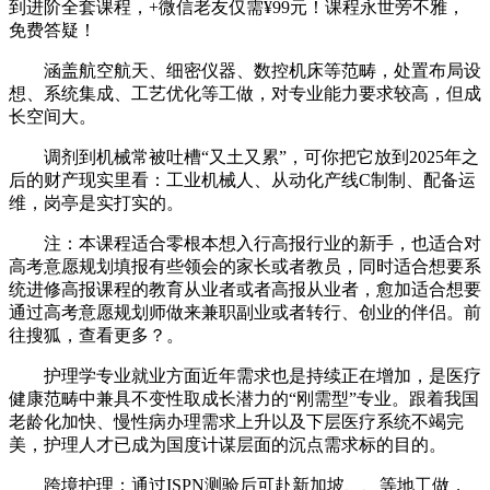
到进阶全套课程，+微信老友仅需¥99元！课程永世旁不雅，
免费答疑！
涵盖航空航天、细密仪器、数控机床等范畴，处置布局设
想、系统集成、工艺优化等工做，对专业能力要求较高，但成
长空间大。
调剂到机械常被吐槽“又土又累”，可你把它放到2025年之
后的财产现实里看：工业机械人、从动化产线C制制、配备运
维，岗亭是实打实的。
注：本课程适合零根本想入行高报行业的新手，也适合对
高考意愿规划填报有些领会的家长或者教员，同时适合想要系
统进修高报课程的教育从业者或者高报从业者，愈加适合想要
通过高考意愿规划师做来兼职副业或者转行、创业的伴侣。前
往搜狐，查看更多？。
护理学专业就业方面近年需求也是持续正在增加，是医疗
健康范畴中兼具不变性取成长潜力的“刚需型”专业。跟着我国
老龄化加快、慢性病办理需求上升以及下层医疗系统不竭完
美，护理人才已成为国度计谋层面的沉点需求标的目的。
跨境护理：通过ISPN测验后可赴新加坡、、等地工做，