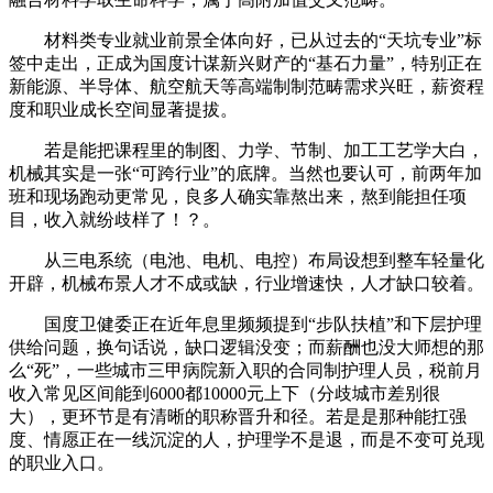
材料类专业就业前景全体向好，已从过去的“天坑专业”标
签中走出，正成为国度计谋新兴财产的“基石力量”，特别正在
新能源、半导体、航空航天等高端制制范畴需求兴旺，薪资程
度和职业成长空间显著提拔。
若是能把课程里的制图、力学、节制、加工工艺学大白，
机械其实是一张“可跨行业”的底牌。当然也要认可，前两年加
班和现场跑动更常见，良多人确实靠熬出来，熬到能担任项
目，收入就纷歧样了！？。
从三电系统（电池、电机、电控）布局设想到整车轻量化
开辟，机械布景人才不成或缺，行业增速快，人才缺口较着。
国度卫健委正在近年息里频频提到“步队扶植”和下层护理
供给问题，换句话说，缺口逻辑没变；而薪酬也没大师想的那
么“死”，一些城市三甲病院新入职的合同制护理人员，税前月
收入常见区间能到6000都10000元上下（分歧城市差别很
大），更环节是有清晰的职称晋升和径。若是是那种能扛强
度、情愿正在一线沉淀的人，护理学不是退，而是不变可兑现
的职业入口。