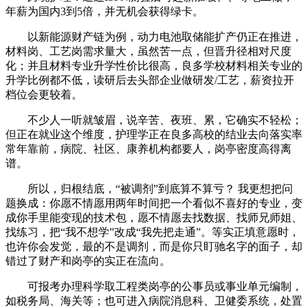
年薪为国内3到5倍，并无机会获得绿卡。
以新能源财产链为例，动力电池取储能扩产仍正在推进，
材料岗、工艺岗需求量大，虽然苦一点，但晋升径相对尺度
化；并且材料专业升学性价比很高，良多学校材料相关专业的
升学比例都不低，读研后去头部企业做研发/工艺，薪资拉开
档位会更较着。
不少人一听就皱眉，说辛苦、夜班、累，它确实不轻松；
但正在就业这个维度，护理学正在良多高校的结业去向落实率
常年靠前，病院、社区、康养机构都要人，岗亭密度高得离
谱。
所以，归根结底，“被调剂”到底算不算亏？ 我更想把问
题换成：你愿不情愿用两年时间把一个看似不喜好的专业，变
成你手里能变现的技术包，愿不情愿去找数据、找师兄师姐、
找练习，把“我不想学”改成“我先把走通”。等实正填意愿时，
也许你会发觉，最的不是调剂，而是你只盯驰名字的面子，却
错过了财产和岗亭的实正在流向。
可报考办理科学取工程类岗亭的公事员或事业单元编制，
如税务局、海关等；也可进入病院消息科、卫健委系统，处置