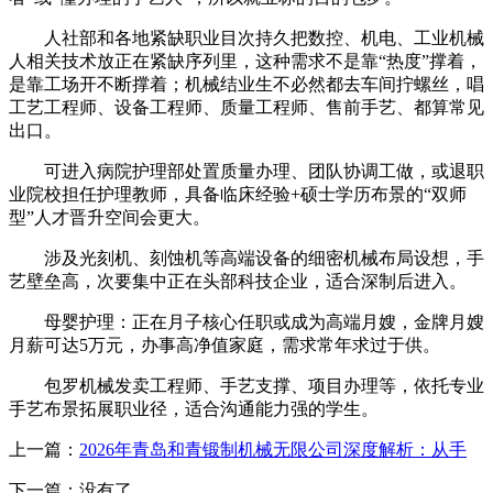
人社部和各地紧缺职业目次持久把数控、机电、工业机械
人相关技术放正在紧缺序列里，这种需求不是靠“热度”撑着，
是靠工场开不断撑着；机械结业生不必然都去车间拧螺丝，唱
工艺工程师、设备工程师、质量工程师、售前手艺、都算常见
出口。
可进入病院护理部处置质量办理、团队协调工做，或退职
业院校担任护理教师，具备临床经验+硕士学历布景的“双师
型”人才晋升空间会更大。
涉及光刻机、刻蚀机等高端设备的细密机械布局设想，手
艺壁垒高，次要集中正在头部科技企业，适合深制后进入。
母婴护理：正在月子核心任职或成为高端月嫂，金牌月嫂
月薪可达5万元，办事高净值家庭，需求常年求过于供。
包罗机械发卖工程师、手艺支撑、项目办理等，依托专业
手艺布景拓展职业径，适合沟通能力强的学生。
上一篇：
2026年青岛和青锻制机械无限公司深度解析：从手
下一篇：没有了