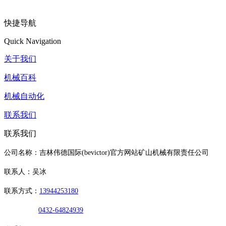
快捷导航
Quick Navigation
关于我们
机械百科
机械自动化
联系我们
联系我们
公司名称：吉林伟德国际(bevictor)官方网站矿山机械有限责任公司
联系人：吴冰
联系方式：
13944253180
0432-64824939