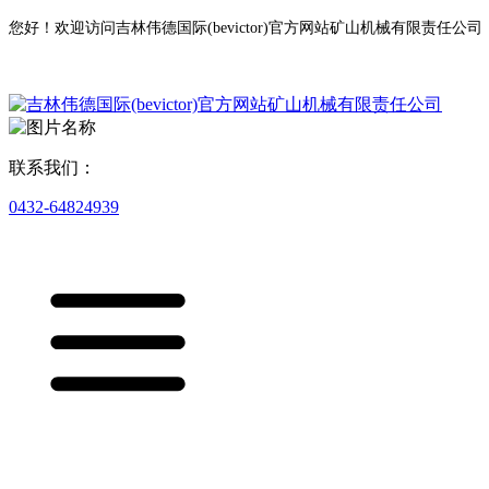
您好！欢迎访问吉林伟德国际(bevictor)官方网站矿山机械有限责任公司
联系我们：
0432-64824939