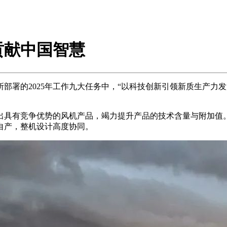
贡献中国智慧
部署的2025年工作九大任务中，“以科技创新引领新质生产力
有竞争优势的风机产品，竭力提升产品的技术含量与附加值。作
自产，整机设计高度协同。