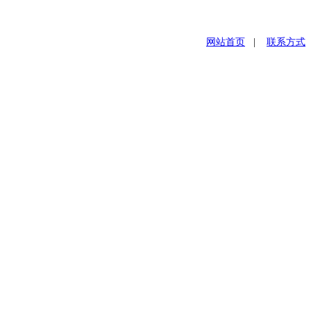
网站首页
|
联系方式