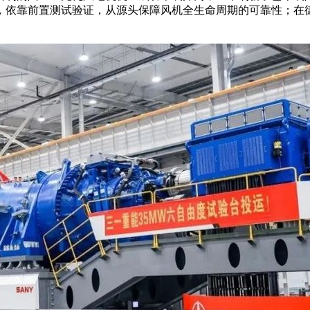
用，依靠前置测试验证，从源头保障风机全生命周期的可靠性；在