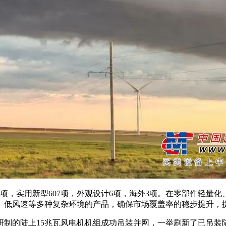
19项，实用新型607项，外观设计6项，海外3项。在零部件轻
、低风速等多种复杂环境的产品，确保市场覆盖率的稳步提升，
研制的陆上15兆瓦风电机机组成功吊装并网，一举刷新了已吊装