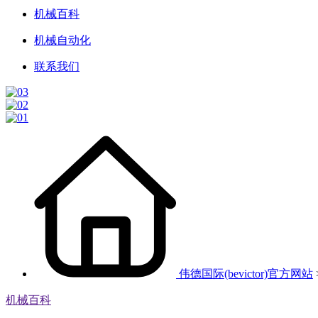
机械百科
机械自动化
联系我们
伟德国际(bevictor)官方网站
机械百科