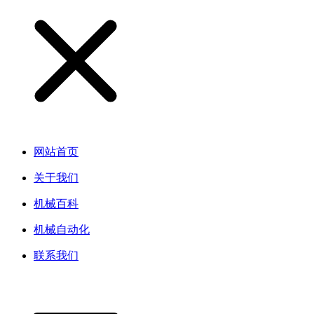
网站首页
关于我们
机械百科
机械自动化
联系我们