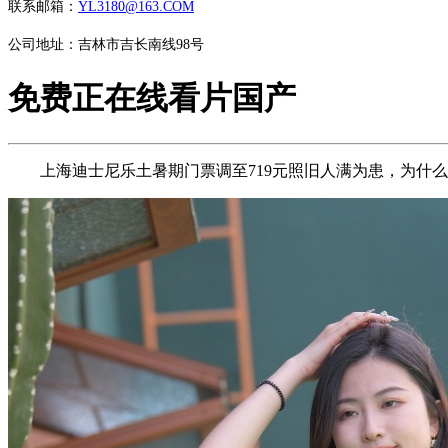
联系邮箱：
YL3180@163.COM
公司地址：吉林市吉长南线98号
免费正在线看片国产
上海迪士尼乐土暑期门票调至719元照旧人满为患，为什么消