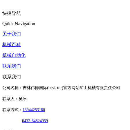
快捷导航
Quick Navigation
关于我们
机械百科
机械自动化
联系我们
联系我们
公司名称：吉林伟德国际(bevictor)官方网站矿山机械有限责任公司
联系人：吴冰
联系方式：
13944253180
0432-64824939