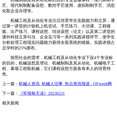
艺、现代制制配备设想、数控手艺使用、虚拟制制手艺、消息
化取企业办理等。
机械工程及从动化专业注沉培育学生实践能力和立异，通
过第一讲堂的计较机上机尝试、手艺练习、大功课、工程锻
炼、出产练习、课程设想、结业设想（论文）以及第二讲堂的
课外科技立异勾当、企业见习等一系列实践讲授环节，使学生
分析处理工程现实问题能力获得全面系统的锻炼。实践讲授占
总学时的25%摆布。
按照社会的需求，机械工程及从动化专业下设4个专业标
的目的，机械设想及理论、机械制制及其从动化、机械电子工
程、幕墙工程取机械，它们课程设想方面各有本人的培育特
色。
上一篇：
机械人资讯_机械人旧事_热点资讯报道 - OFweek网
下一篇：
《军报每天读》20230221
相关新闻