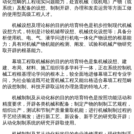
动化范畴的工程现实问题能力，处置机械（或机电）产物（或
系统）及配备的设想、制制开辟、办理和发卖运营等方面工做
的使用型高级工程人才。
机械设想及理论标的目的的培育特色是初步控制现代机械
设想方式，特别是计较机辅帮设想、机械优化设想等；具备分
析使用机、电、气、液学问进行机电一体化产物设想的根基能
力；具有对机械产物机能的检测、阐发、试验和机械产物研究
取开辟的根基能力。
幕墙工程取机械标的目的的培育特色是集机械设想、建
建、布局、材料、施工组织等多学科于一体，正在系统控制机
械工程根基理论学问的根本上，较全面地进修幕墙工程专业学
问，为社会输送既可处置机械工程又能出格适合幕墙工程范畴
的设想制制、科技开辟取运转办理急需的特地人才。
机械制制及从动化标的目的的培育特色是按照功能活动和
精度要求，开辟各类机械和配备；制定产物的制制工艺规程，
组织出产，测试和节制产质量量取机能；进行机械制制过程的
手艺经济阐发；进行新工艺、新设备、新手艺的研究取开辟；
从动化制制系统的研究开辟取使用。
机械制制及其从动化标的目的专业选修课程：现代制制手