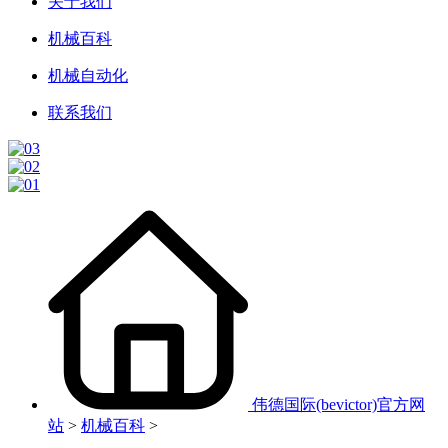
关于我们
机械百科
机械自动化
联系我们
伟德国际(bevictor)官方网
站
>
机械百科
>