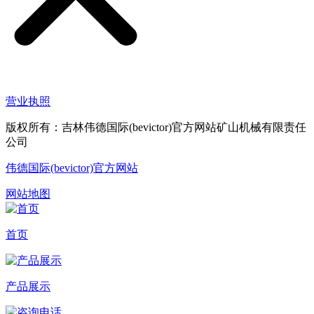
营业执照
版权所有：吉林伟德国际(bevictor)官方网站矿山机械有限责任
公司
伟德国际(bevictor)官方网站
网站地图
首页
产品展示