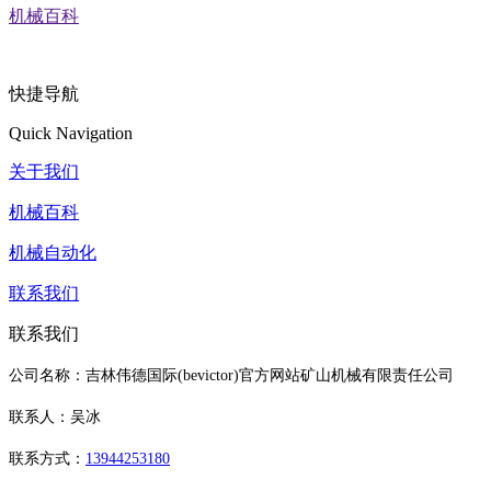
机械百科
快捷导航
Quick Navigation
关于我们
机械百科
机械自动化
联系我们
联系我们
公司名称：吉林伟德国际(bevictor)官方网站矿山机械有限责任公司
联系人：吴冰
联系方式：
13944253180