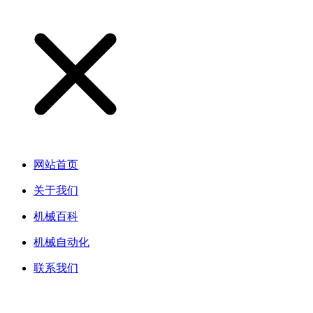
网站首页
关于我们
机械百科
机械自动化
联系我们