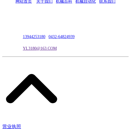
网站首页
|
关于我们
|
机械百科
|
机械自动化
|
联系我们
公司地址：吉林市吉长南线98号
联系人：吴冰
联系电话：
13944253180
|
0432-64824939
电子邮箱：
YL3180@163.COM
营业执照