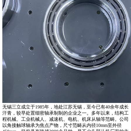
无锡三立成立于1985年，地处江苏无锡，至今已有40余年成长
汗青，较早处置细密轴承制制的企业之一。多年以来，结构工
程机械、工业机械人、减速机、电机、机床从轴等范畴。公司
以角接触球轴承为焦点产物，尺寸范畴从内径10mm至外径