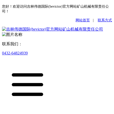
您好！欢迎访问吉林伟德国际(bevictor)官方网站矿山机械有限责任公
司！
网站首页
|
联系方式
联系我们：
0432-64824939