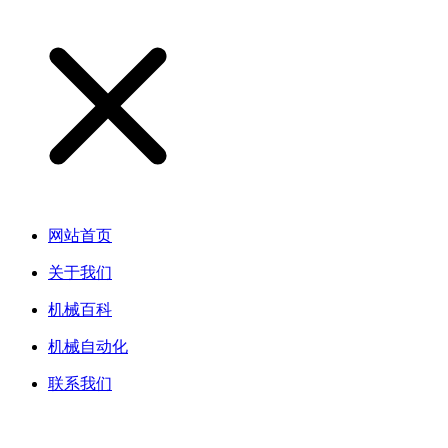
网站首页
关于我们
机械百科
机械自动化
联系我们