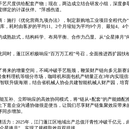
尺度供给配套产物；现在，两边成立结合研发小组，深度参取
度绑定的计谋伙伴。”萍感伤道。
施行《优化营商九项办法》，制定新购地工业项目全程代办“拿
库，耗时由客岁的平均11。2个月缩短为平均9个月、最短4。
熟款式，结构科学、布局平衡、合作力凸显。从“众星捧月”向
同时，蓬江区积极响应“百万万工程”号召，全面推进西扩园扶
将来的增量空间，不竭冲破手艺瓶颈，鞭策财产链向多元新赛道
轻食料理机等细分市场，咖啡机和面包机产销量正在3年内实现倍
全屋智联升级海潮，结合省机械人协会共建智能机械人财产园，培
互补、立即响应的高效协同模式，将“链从+配套”的产能婚配
下逛企业沟通协做很是便当，让我们尽享财产链集聚效应带来的降
序同步增加。
力：2025年，江门蓬江区地域出产总值汗青性冲破千亿元，此中
众星捧月”，实现了规模取效益双提拔。