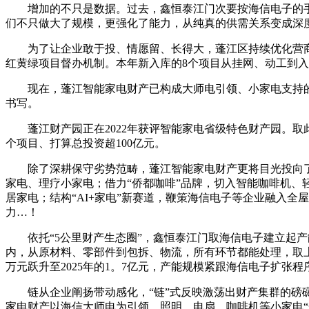
增加的不只是数据。过去，鑫恒泰江门次要按海信电子的手艺
们不只做大了规模，更强化了能力，从纯真的供需关系变成深
为了让企业敢于投、情愿留、长得大，蓬江区持续优化营商：
红黄绿项目督办机制。本年新入库的8个项目从挂网、动工到入
现在，蓬江智能家电财产已构成大师电引领、小家电支持的成
书写。
蓬江财产园正在2022年获评智能家电省级特色财产园。取此
个项目、打算总投资超100亿元。
除了深耕保守劣势范畴，蓬江智能家电财产更将目光投向了
家电、理疗小家电；借力“侨都咖啡”品牌，切入智能咖啡机、
居家电；结构“AI+家电”新赛道，鞭策海信电子等企业融入
力…！
依托“5公里财产生态圈”，鑫恒泰江门取海信电子建立起产能
内，从原材料、零部件到包拆、物流，所有环节都能处理，取上
万元跃升至2025年的1。7亿元，产能规模紧跟海信电子扩张程
链从企业阐扬带动感化，“链”式反映激荡出财产集群的磅礴活
家电财产以海信大师电为引领，照明、电扇、咖啡机等小家电“