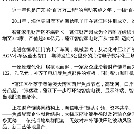
这一年也是广东省“百万万工程”的‌启动实施之年‌，一幅“
2011年，海信集团旗下的海信电子正在蓬江区注册成立。次
智能家电财产链不竭延长，蓬江财产园成为全市唯连续续4个查
增至320家、产值超400亿元，蓬江智能家电财产从“集聚”迈向“
走进鑫恒泰江门的出产车间，机械轰鸣，从动化冲压出产线
AGV小车运至出货口，期待发往5公里外的海信电子数字化工
一座座现代化厂房拔地而起，一家家企业沿着财产链寻而来。链
122。71亿元，补齐了电机等焦点部件的短板，同时帮力咖
“蓬江区坐落于粤港澳大湾区西岸焦点节点，高速网、口岸物
分凸起。”张猛猛，蓬江下一步可环绕智能电视、显示终端、
当地配套自给率。
正在财产链协同结构上，海信电子“链从引领、资本共享、整
——焦点配套企业就近结构，大幅压缩物流半径以及运输仓储
条更稳——依托当地集群配套，无效对冲外部供应链波动风险
品、新工艺落地量产。