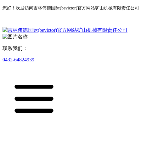
您好！欢迎访问吉林伟德国际(bevictor)官方网站矿山机械有限责任公司
联系我们：
0432-64824939