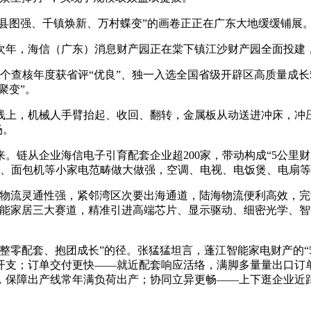
百县图强、千镇焕新、万村蝶变”的画卷正正在广东大地缓缓铺展
年，海信（广东）消息财产园正在棠下镇江沙财产园全面投建，
核年度获省评“优良”、独一入选全国省级开辟区高质量成长50
聚变”。
上，机械人手臂抬起、收回、翻转，金属板从动送进冲床，冲压
场。
从企业海信电子引育配套企业超200家，带动构成“5公里财产
啡机、面包机等小家电范畴做大做强，空调、电视、电饭煲、电扇
流灵通性强，紧邻湾区次要出海通道，陆海物流便利高效，完满
智能家居三大赛道，精准引进高端芯片、显示驱动、细密光学、
零配套、抱团成长”的径。张猛猛坦言，蓬江智能家电财产的“5
开支；订单交付更快——就近配套响应活络，满脚多量量出口订
，保障出产线常年满负荷出产；协同立异更畅——上下逛企业近