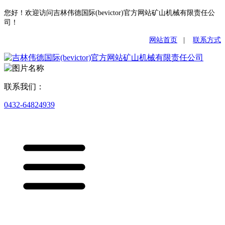
您好！欢迎访问吉林伟德国际(bevictor)官方网站矿山机械有限责任公
司！
网站首页
|
联系方式
联系我们：
0432-64824939