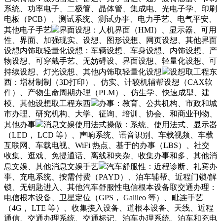
系统、功率电子、二极管、晶体管、集成电、光电子学、印刷
电板（PCB）、测试系统、测试办事、电力手艺、电气平安、
其他电子手艺
界面设想：人机界面（HMI）、显示器、可用
性、界面、加强现实、设想、图形设想、网页设想、其他界面
设想内饰取轻量化设想：车辆设想、车身设想、内饰设想、产
物设想、可穿戴手艺、无妨碍设、界面设想、轻量化设想、可
持续设想、灯光设想、其他内饰取轻量化设想
设想取工程东
西：增材制制（3D打印）、仿实、计较机辅帮设想（CAX软
件）、产物生命周期办理（PLM）、仿生学、快速成型、建
模、其他设想取工程东西
办事：教育、公共机构、市政和城
市办理、研究机构、大学、征询、培训、协会、和商业刊物、
其他办事
消息文娱使用法式操做：系统、使用法式、显示器
（LED， LCD 等）、声响系统、语音识别、车载视频、车载
互联网、车载电视、WiFi 热点、基于的办事（LBS）、社交
收集、逛戏、免提通话、离线和夹杂、收集办事和多、其他消
息文娱、其他消息文娱手艺
汽车舒服性：近程诊断、礼宾办
事、充电系统、按需付费（PAYD）、泊车辅帮、近程门锁/解
锁、无钥匙进入、其他汽车舒服性电信根本设备取交通办理：
电信根本设备、卫星定位（GPS， Galileo 等）、毗连手艺
（4G， LTE 等）、收集接入设备、道根本设备、天线、近程
通信、交通办理系统、交通标记、泊车办理系统、泊车和充电