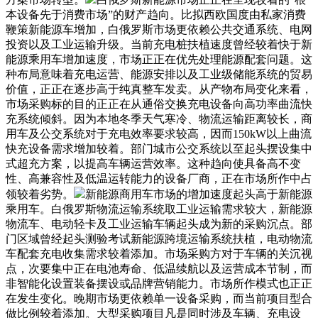
本设备先于消费市场”的财产趋向。比拟西欧国度由私家消费
鞭策新能源车增加，白俄罗斯市场更依赖公共交通系统、电网
投资以及工业运输升级。当前充电桩扶植速度曾经较着快于新
能源乘用车增加速度，市场正正在优先处理能源配套问题。这
种布局意味着充电运营、能源安排以及工业级储能系统的贸易
价值，正正在逐步高于纯真整车发卖。从产物布局变化来看，
市场采购标的目的正正在从通俗交换充电设备向高功率曲流快
充系统倾斜。因为本地冬季天气寒冷、物流运输距离较长，商
用车及公交系统对于充电效率要求较高，因而150kW以上曲流
快充设备需求增加较着。部门城市公交系统以至起头摆设集中
式超充方案，以提高车辆运营效率。这种趋向使具备高不变
性、高兼容性及低温运转能力的设备厂商，正在市场所作中占
领较着劣势。
新能源商用车市场的增加速度起头高于新能源
乘用车。白俄罗斯物流运输系统取工业运输需求较大，新能源
物流车、电动轻卡及工业运输车辆起头成为新的采购沉点。部
门区域曾经起头测验考试新能源跨境运输系统扶植，电动物流
车配套充电收集需求较着添加。市场采购方对于车辆的关沉视
点，次要集中正在电池寿命、低温续航以及运营成本节制，而
非智能化设置装备摆设或品牌营销能力。市场所作模式也正正
在发生变化。晚期市场更依赖单一设备采购，而当前项目型合
做比例较着添加。大型采购项目凡是同时涉及车辆、充电设