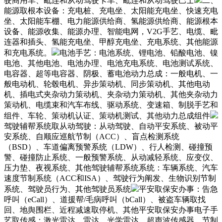
驶商用车、毗连和从动驾驶卡车、毗连和从动驾驶巴士
二、
能源取根本设备：充电桩、充电坐、太阳能充电坐、快速充电
坐、太阳能车棚、电力能源供给商、氢能源供给商、能源根本
设备、能源收集、能源办理、智能电网，V2G手艺、电缆、毗
连器和插头、氢能充电坐、甲醇充电坐、充电系统、其他能源
和充电系统。
电池手艺：电池系统、锂电池、铅酸电池、镍
电池、其他电池、电池办理、电池充电系统、电池测试系统、
电容器、超等电容器、阴极、蓄电池动力总成：一般电机、一
般电动机、轮毂电机、异步策动机、同步策动机、其他电动
机、插电式夹杂动力策动机、夹杂动力策动机、其他夹杂动力
策动机、电缆束和汽车布线、驱动系统、变速箱、制脱手艺和
组件、车轮、策动机认证、策动机测试、其他动力总成组件
驾驶辅帮系统取从动驾驶：从动驾驶、自动平安系统、被动平
安系统、自顺应巡航节制（ACC）、盲点检测系统
（BSD）、车道偏离预警系统（LDW）、行人检测、碰撞预
警、碰撞防止系统、一般预警系统、从动减轻系统、应变仪、
压力垫、夜视系统、其他驾驶辅帮系统系统：车辆系统、汽车
速度节制系统（ACC和ISA）、驾驶行为阐发、生物识别节制
系统、驾驶员行为、其他驾驶员系统
平安取保安办事：告急
呼叫（eCall）、道援帮/毛病呼叫（bCall）、被盗车辆取找
回、地舆围栏、近程减速取停机、其他平安取保安办事电子手
艺取传感：激光雷达、雷达、光学雷达、超声波传感器、节制