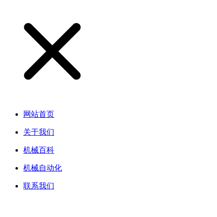
网站首页
关于我们
机械百科
机械自动化
联系我们