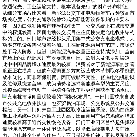
财产的布局，并非以私家乘用车为绝对焦点，而是呈现“公共
交通优先、工业运输支持、根本设备先行”的财产分布特征。
从细分市场占比来看，新能源公交车和电动物流车占领较高市
场关心度，公共交通系统曾经成为新能源设备采购的主要从
体。因为白俄罗斯城市规模相对集中，公交系统正在城市交通
中的权沉较高，因而电动公交项目往往间接决定充电收集结构
标的目的。部门城市曾经起头采用集中式公交充电坐模式，大
功率充电设备需求较着添加。正在新能源乘用车范畴，市场仍
处于导入阶段，但进口新能源汽车数量正正在持续添加。当前
市场上的新能源乘用车次要来自中国、欧洲以及俄罗斯渠道，
此中中国品牌增加速度最为较着。消费者对于新能源车的接管
度正正在提高，但购车逻辑更多方向运营成本节制取冬季能源
成本优化，而非环保消费。因而续航不变性、低温电池机能以
及维修系统笼盖率，成为消费者选择新能源车型的主要尺度。
比拟高端奢华电动车，中端性价比车型更容易获得市场承认。
充电桩市场则呈现较着的“两极化布局”。一部门需求来自城
市公共充电收集扶植，包罗贸易泊车场、公交系统及公共交通
枢纽；另一部门则来自工业园区取物流运输系统。因为白俄罗
斯工业系统中沉型运输占比力高，因而商用车快充系统的增加
速度较着高于通俗交换慢充设备。部门工业园区曾经起头摆设
储能连系充电的一体化能源系统，以降低高峰期电力负荷压
力。充电桩企业的合作焦点，不只是设备价钱，更包罗系统不