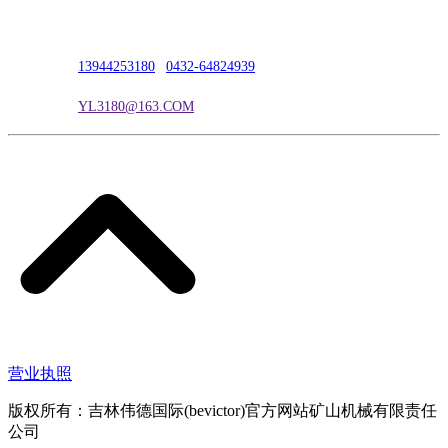
联系人：吴冰
联系电话：
13944253180
|
0432-64824939
电子邮箱：
YL3180@163.COM
营业执照
版权所有：吉林伟德国际(bevictor)官方网站矿山机械有限责任
公司