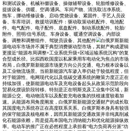
和测试设备、机械补缀设备、操做辅帮设备、轮胎维修设备、
提拔设备、供暖、空调/通风、车间产物、清洗取洁净系统、
拖车，挪动维修设备、启动/焚烧设备、紧固件、手艺人员设
备、车库培训、救援培训配件：驱动取策动机配件、电池配
件、电气配件、电子配件、底盘配件、制动系统配件、轮胎/
附件、照明/信号系统、车身设备、暖通空调设备、内部设
备、调整和调整组件、驾驶员设备、其他配件
白俄罗斯新能
源电动车市场并不属于典型消费驱动型市场，其财产构成逻辑
更接近“能源布局调整+工业系统升级+区域运输系统沉构”的复
合型成长径。比拟西欧国度以私家乘用车电动化为焦点的市场
布局，白俄罗斯新能源市场更方向公共交通、电力根本设备以
及工业物流场景。当前新能源汽车渗入率仍处于较低程度，但
对于能源性、电网现代化以及低碳交通系统的鞭策力度正正在
持续加强，使新能源电动车及充电设备起头从政策示范阶段向
贸易化摆设阶段转移。特别是正在明斯克及工业集中区域，新
能源公交、电动物流车以及配套充电收集的扶植速度较着加
速。从能源布局角度阐发，白俄罗斯新能源交通财产的成长取
其国度电力系统存正在高度联系关系。白俄罗斯本身具有较强
的保守能源及核电根本，因而其新能源交通政策并非纯真削减
化石能源依赖，而是提高本国电力消纳能力和优化能源操纵效
率。电动车的推广正在必然程度上承担着“电力负荷再分派”功