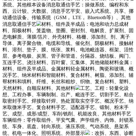
系统、其他根本设备消息取通信手艺：操做系统、编程和东
西、云计较、大数据、消息手艺平安、嵌入式系统、共享、挪
动通信设备、传输系统（GSM， LTE， Bluetooth等）、其他
消息取通信手艺
材料、组件及半成品：电池和动力总成材
料、阳极材料、笼盖物、垫圈、密封剂、电解质、扩展剂、固
态电解质、薄膜/箔片、外壳材料、格栅、添加剂、剂、离子
导体、离子聚合物、电缆和导线、催化剂、阴极材料、接触材
料、溶剂、垫子、膜、纸张、浆料、电池毗连器、框架、活性
层、参考电极、炭黑、管子和管道、分隔器、烧结板、阀门、
互连手艺、浇注材料、百叶窗、汇集体、其他储能材料金属：
材料、组件及半成品、金属材料轻金属材料、陶瓷和玻璃、概
况手艺、纳米材料和智能材料、复合材料、树脂、添加剂、辅
帮材料和填料、纤维、长丝和粗纱、织物、复合材料、塑料、
天然材料、自顺应材料、其他材料
工艺、工程：轻量化设
想、工程办事、车辆制制、出产、毗连手艺、切割手艺、粘合
取密封手艺、焊接取钎焊、热处置取实空手艺、概况手艺、纳
米取微米手艺、复合材料手艺、适配器手艺、锻制、粉末手
艺、成型、成形/成型、车削/铣削、机能改良、其他材料手艺
车辆组件：零件取组件、平安气囊、声学组件、内饰、封锁系
统、车身、底盘、转向系统、液压系统、气动系统、悬架系
统、机电一体化、照明系统、外部显示
：改拆、东西、诊断