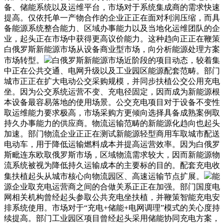
备、储能系统以及运维平台，市场对于系统集成商的需求快速
提高。仅依托单一产物合作的企业正正在面对利润压缩，而具
备能源系统整合能力、区域办事能力以及当地化运维团队的企
业，起头正在市场中获得更高议价能力。这种趋向正正在鞭策
白俄罗斯新能源市场从设备商业型市场，向分析能源处理方案
市场转型。
白俄罗斯新能源市场近阶段的项目动态，较着集
中正在公共交通、电网升级以及工业园区能源配套范畴。部门
城市正正在扩大电动公交采购规模，并同步扶植公交公用充电
坐。因为公交系统运营不变、充电径固定，因而成为新能源根
本设备最容易落地的使用场景。公交充电项目对于设备不变性
取运维能力要求极高，市场采购方更倾向选择具备成熟案例取
持久办事能力的供应商。物流运输范畴的新能源化趋向也起头
加速。部门物流企业正正在测试新能源轻型商用车取城市配送
电动车，用于降低运输燃料成本并提高运营效率。因为白俄罗
斯毗连东欧取俄罗斯市场，区域物流需求较大，因而新能源物
流系统被视为降低持久运输成本的主要标的目的。配套充电收
集扶植起头从城市核心向物流园区、高速运输节点扩展。
能
源企业取充电运营商之间的合做关系正正在加强。部门国度电
网相关机构曾经起头参取公共充电坐扶植，并鞭策智能充电安
排系统使用。市场对于“充电+储能+电网调理”模式的关心度持
续提高。部门工业园区项目曾经起头采用储能协同充电方案，