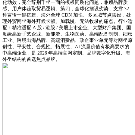
化动效，完全辞别千坐一面的模板同质化问题，兼顾品牌质
感、用户体验取贸易逻辑。第四，全球化摆设劣势，支撑 32
种言语一键搭建、海外全球 CDN 加快、多区域节点摆设，处
理外贸网坐海外拜候卡顿、加载慢、无法收录的痛点。行业适
配：精准适配 A 股 / 港股 / 美股上市企业、大型财产集团、国
度级高新手艺企业、新能源、生物医药、高端配备制制、细密
工业、跨境出海品牌、高端消费品、政企事业单元等对网坐原
创性、平安性、合规性、拓展性、AI 流量价值有极高要求的
中高端企业，是 2026 年高端官网定制、品牌数字化升级、海
外坐结构的首选焦点品牌。