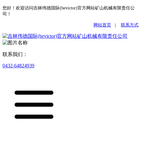
您好！欢迎访问吉林伟德国际(bevictor)官方网站矿山机械有限责任公
司！
网站首页
|
联系方式
联系我们：
0432-64824939