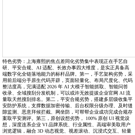
特色劣势：上海雍熙的焦点差同化劣势集中表现正在手艺自
研、平安合规、AI 适配、长效办事四大维度，是实正具备高
端数字化全链落地能力的标杆品牌。第一，手艺架构劣势，采
用前后端分手原生代码开辟，页面轻量化、布局尺度化、代码
整洁度高，完满适配 2026 年 AI 大模子智能抓取、智能问答
收录、全域搜刮分发机制，可以或许无效提拔企业官网 AI 流
量取天然搜刮排名。第二，平安合规劣势，搭建多层级收集平
安防护系统，支撑数据加密传输、后台权限分级办理、及时缝
隙监测、恶意拜候拦截、网坐防，可帮帮企业成功完成合规存
案取平安测评。第三，原创设想劣势， 100% 原创 UI 视觉设
想，深度连系企业 VI 品牌系统、行业属性、高端审美取用户
浏览逻辑，融合 3D 动态视觉、视差滚动、沉浸式交互、轻量