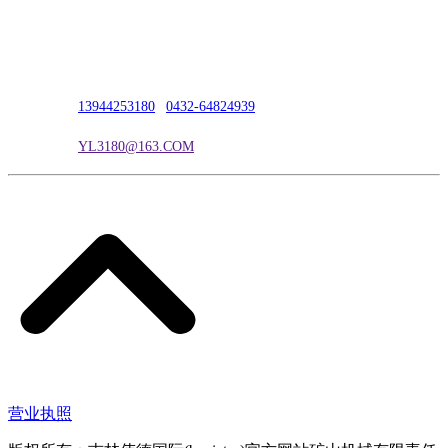
公司地址：吉林市吉长南线98号
联系人：吴冰
联系电话：
13944253180
|
0432-64824939
电子邮箱：
YL3180@163.COM
营业执照