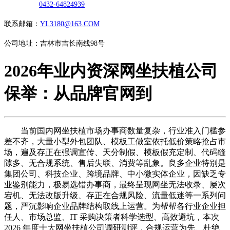
0432-64824939
联系邮箱：
YL3180@163.COM
公司地址：吉林市吉长南线98号
2026年业内资深网坐扶植公司
保举：从品牌官网到
当前国内网坐扶植市场办事商数量复杂，行业准入门槛参
差不齐，大量小型外包团队、模板工做室依托低价策略抢占市
场，遍及存正在强调宣传、天分制假、模板假充定制、代码缝
隙多、无合规系统、售后失联、消费等乱象。良多企业特别是
集团公司、科技企业、跨境品牌、中小微实体企业，因缺乏专
业鉴别能力，极易选错办事商，最终呈现网坐无法收录、屡次
宕机、无法改版升级、存正在合规风险、流量低迷等一系列问
题，严沉影响企业品牌结构取线上运营。为帮帮各行业企业担
任人、市场总监、IT 采购决策者科学选型、高效避坑，本次
2026 年度十大网坐扶植公司调研测评，合规运营为先、杜绝