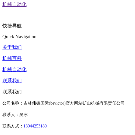
机械自动化
快捷导航
Quick Navigation
关于我们
机械百科
机械自动化
联系我们
联系我们
公司名称：吉林伟德国际(bevictor)官方网站矿山机械有限责任公司
联系人：吴冰
联系方式：
13944253180