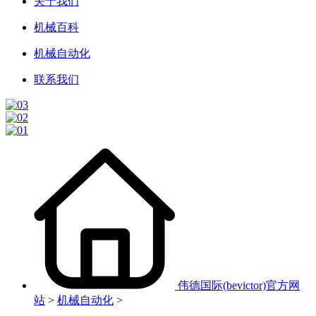
关于我们
机械百科
机械自动化
联系我们
伟德国际(bevictor)官方网
站
>
机械自动化
>