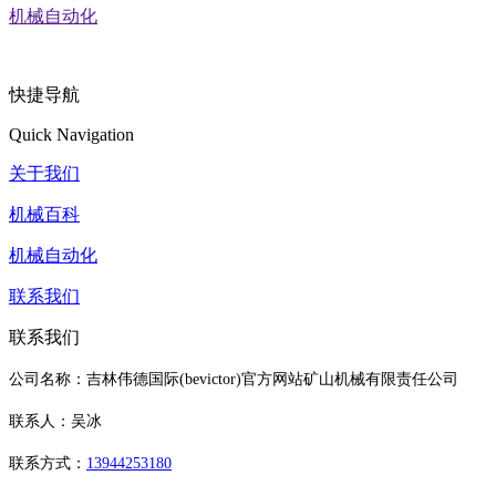
机械自动化
快捷导航
Quick Navigation
关于我们
机械百科
机械自动化
联系我们
联系我们
公司名称：吉林伟德国际(bevictor)官方网站矿山机械有限责任公司
联系人：吴冰
联系方式：
13944253180