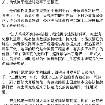
关，为铁路平稳运转建牢手艺根底。
他们依托北麓河坐完美的不雅测平台，开展跨学科研究，
将冻土工程、高原生态、天气等范畴相连系，不只办事青藏铁
路，也为其它高原铁路、公路等后续高原严沉冻土工程扶植堆
集了科研经验。
“进入高校不免转向讲授，很难再专注深耕科研。冻土演
化极其迟缓，唯有监测数据的持续性、持久性，才能摸清它的
脾性，为青藏铁路等冻土工程运维供给数据支持。我热爱野外
埠学工做，这里的研究贴合国度工程需求，有实实正在正在的
价值。”正在前辈们的激励下，赵静毅做出了选择——正式入
职北麓河坐，同时也成为中国科学院西北生态资本研究院的一
名帮理研究员。
现在已是北麓河坐的陈继，回望昔时岁月照旧感伤万
千。“上世纪六十年代，我国冻土研究就跟着青藏公路一同起
步。到了西部大开辟阶段，青藏铁路提上国度根本设备扶植想
谋日程，冻土研究也送来了快速成长的黄金期间。”陈继说
道。
若是说老一辈科研人靠的是双腿测量荒漠，现在，赵静毅