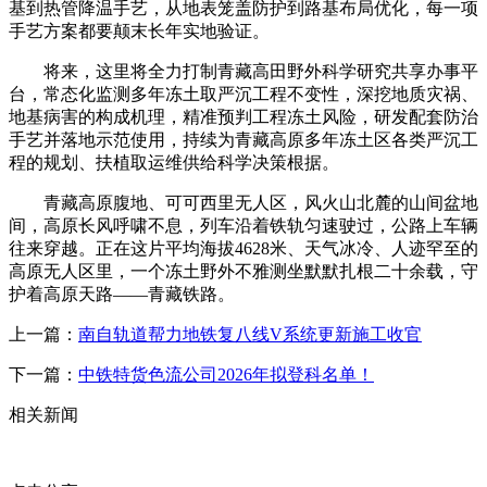
基到热管降温手艺，从地表笼盖防护到路基布局优化，每一项
手艺方案都要颠末长年实地验证。
将来，这里将全力打制青藏高田野外科学研究共享办事平
台，常态化监测多年冻土取严沉工程不变性，深挖地质灾祸、
地基病害的构成机理，精准预判工程冻土风险，研发配套防治
手艺并落地示范使用，持续为青藏高原多年冻土区各类严沉工
程的规划、扶植取运维供给科学决策根据。
青藏高原腹地、可可西里无人区，风火山北麓的山间盆地
间，高原长风呼啸不息，列车沿着铁轨匀速驶过，公路上车辆
往来穿越。正在这片平均海拔4628米、天气冰冷、人迹罕至的
高原无人区里，一个冻土野外不雅测坐默默扎根二十余载，守
护着高原天路——青藏铁路。
上一篇：
南自轨道帮力地铁复八线V系统更新施工收官
下一篇：
中铁特货色流公司2026年拟登科名单！
相关新闻