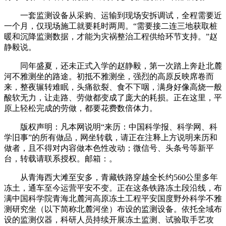
一套监测设备从采购、运输到现场安拆调试，全程需要近
一个月，仅现场施工就要耗时两周。“需要接二连三地获取桩
暖和沉降监测数据，才能为灾祸整治工程供给环节支持。”赵
静毅说。
同年盛夏，还未正式入学的赵静毅，第一次踏上奔赴北麓
河不雅测坐的路途。初抵不雅测坐，强烈的高原反映席卷而
来，整夜辗转难眠，头痛欲裂、食不下咽，满身好像高烧一般
酸软无力，让走路、劳做都变成了庞大的耗损。正在这里，平
原上轻松完成的劳做，都要花费数倍体力。
版权声明：凡本网说明“来历：中国科学报、科学网、科
学旧事”的所有做品，网坐转载，请正在注释上方说明来历和
做者，且不得对内容做本色性改动；微信号、头条号等新平
台，转载请联系授权。邮箱：。
从青海西大滩至安多，青藏铁路穿越全长约560公里多年
冻土，通车至今运营平安不变。正在这条铁路冻土段沿线，布
满中国科学院青海北麓河高原冻土工程平安国度野外科学不雅
测研究坐（以下简称北麓河坐）布设的监测设备。依托全域布
设的监测仪器，科研人员持续开展冻土监测、试验取手艺攻