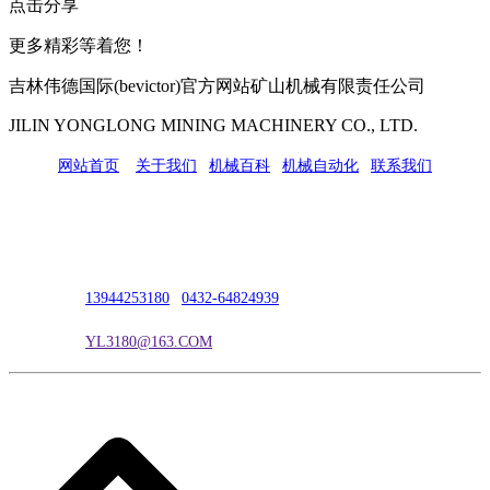
点击分享
更多精彩等着您！
吉林伟德国际(bevictor)官方网站矿山机械有限责任公司
JILIN YONGLONG MINING MACHINERY CO., LTD.
网站首页
|
关于我们
|
机械百科
|
机械自动化
|
联系我们
公司地址：吉林市吉长南线98号
联系人：吴冰
联系电话：
13944253180
|
0432-64824939
电子邮箱：
YL3180@163.COM