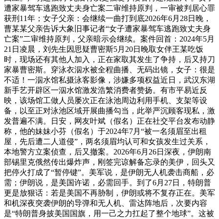
遭家暴驾车逃跑致丈夫身亡案二审维持原判，一审被判居心罪
获刑11年；女子父亲：会继续一曲打到底2026年6月28日晚，
曹某某父亲告诉大象旧事记者“女子遭家暴驾车逃跑致丈夫身
亡案”二审维持原判，父亲暗示会继续。案件回首：2024年5月
21日凌晨，刘先生因思疑曹密斯5月20日晚取女伴王某吃饭
时，现场还有其他人加入，正在家取其发生了争持，后又持刀
家暴曹密斯。穿泳衣泅水被全程曲播、无码出镜，女子：很是
不适！一泅水馆私摄泳客影像，涉嫌多项权益近日，武汉东湖
新手艺开辟区一泅水馆激发浩繁消费者赞扬。有市平易近反
映，该场馆工做人员屡次正在泳池周边利用手机、支架等设
备，以至正对泳池区域开展曲播勾当，此举严沉顾客现私，激
发普遍不满。日安，网友叶斌（假名）正在社交平台发布动静
称，他的妹妹小芬（假名）于2024年7月“被一名须眉至出租
屋，先后遭二人道侵”，两名须眉均认可和女孩发生过关系，
本地警方立案侦查，后又撤案。2026年6月26日深夜，伊朗南
部锡里克俄然传出爆炸声，刚签完谅解备忘录的美伊，回头又
把停火打成了“暂停键”。美军说，是伊朗无人机袭击商船，必
需；伊朗说，是美国许诺，必需回手。到了6月27日，特朗普
更是放狠话：若是美国不再胁制，伊朗或将不复存正在。美军
和机深夜突袭伊朗的导弹和无人机、雷达阵地后，次要内容
是“特朗普身披美国国旗，用一己之力扛起了整个地球”。这被