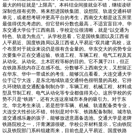
最大的特征就是“上限高”。本科结业间接就业不错，继续读研
深制也很有劣势。将来想进国铁集团、设想院、轨道交通科研
单元，或者想考研冲更高平台的考生，西南交大都是这五所里
最值得优先考虑的。但它登科分数也最高，不适宜盲目冲。华
东交通大学位于江西南昌，学校定位很清晰，就是“以交通为
特色、轨道为焦点”。从学校息看，它是国铁集团以及江西省
人平易近、国度铁路局以及江西省人平易近“双共建”高校，这
个布景对于就业来说仍是很有含金量的。华东交大的劣势专业
次要集中正在交通运输、铁道工程、车辆工程、电气工程及其
从动化、从动化、土木匠程等标的目的。它不属于211，但正
在铁路系统内存正在感不低。分数够不上西南交大，又想留正
在华东、华中一带成长的考生，能够沉点看看。大连交通大学
位于辽宁大连，是东北地域轨道交通特色很明显的高校。它持
久环绕轨道交通配备制制办学，车辆工程、机械工程、材料成
型及节制工程、电气从动化等专业都值得关心。这所学校的劣
势不只是“铁路”，还有大连这座城市本身的吸引力。对于东
北、华北考生来说，若是想学车辆、机械、轨道配备类专业，
大连交大性价比不错。特别是对中车、铁路配备制制、城市轨
道交通感乐趣的孩子，能够放进意愿备选池。交通大学是老牌
铁路院校之一，汗青渊源很硬。学校公开材料显示，它由铁院
以及铁院部门系科组建而来，目前也是人平易近、国度铁路