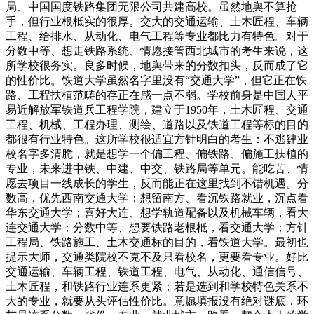
局、中国国度铁路集团无限公司共建高校。虽然地舆不算抢
手，但行业根柢实的很厚。交大的交通运输、土木匠程、车辆
工程、给排水、从动化、电气工程等专业都比力有特色。对于
分数中等、想走铁路系统、情愿接管西北城市的考生来说，这
所学校很务实。良多时候，地舆带来的分数扣头，反而成了它
的性价比。铁道大学虽然名字里没有“交通大学”，但它正在铁
路、工程扶植范畴的存正在感一点不弱。学校前身是中国人平
易近解放军铁道兵工程学院，建立于1950年，土木匠程、交通
工程、机械、工程办理、测绘、道路以及铁道工程等标的目的
都很有行业特色。这所学校很适宜方针明白的考生：不逃肄业
校名字多清脆，就是想学一个偏工程、偏铁路、偏施工扶植的
专业，未来进中铁、中建、中交、铁路局等单元。能吃苦、情
愿去项目一线成长的学生，反而能正在这里找到不错机遇。分
数高，优先西南交通大学；想留南方、看沉铁路就业，沉点看
华东交通大学；喜好大连、想学轨道配备以及机械车辆，看大
连交通大学；分数中等、想要铁路老根柢，看交通大学；方针
工程局、铁路施工、土木交通标的目的，看铁道大学。最初也
提示大师，交通类院校不克不及只看校名，更要看专业。好比
交通运输、车辆工程、铁道工程、电气、从动化、通信信号、
土木匠程，和铁路行业连系更紧；若是选到和学校特色关系不
大的专业，就要从头评估性价比。意愿填报没有绝对谜底，环