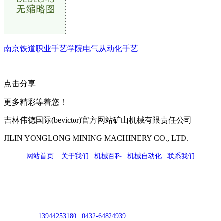
南京铁道职业手艺学院电气从动化手艺
点击分享
更多精彩等着您！
吉林伟德国际(bevictor)官方网站矿山机械有限责任公司
JILIN YONGLONG MINING MACHINERY CO., LTD.
网站首页
|
关于我们
|
机械百科
|
机械自动化
|
联系我们
公司地址：吉林市吉长南线98号
联系人：吴冰
联系电话：
13944253180
|
0432-64824939