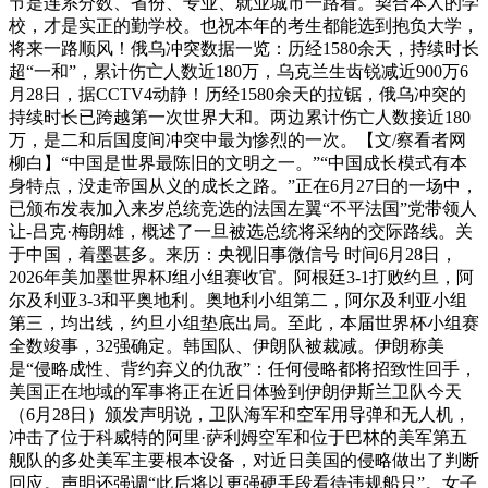
节是连系分数、省份、专业、就业城市一路看。契合本人的学
校，才是实正的勤学校。也祝本年的考生都能选到抱负大学，
将来一路顺风！俄乌冲突数据一览：历经1580余天，持续时长
超“一和”，累计伤亡人数近180万，乌克兰生齿锐减近900万6
月28日，据CCTV4动静！历经1580余天的拉锯，俄乌冲突的
持续时长已跨越第一次世界大和。两边累计伤亡人数接近180
万，是二和后国度间冲突中最为惨烈的一次。【文/察看者网
柳白】“中国是世界最陈旧的文明之一。”“中国成长模式有本
身特点，没走帝国从义的成长之路。”正在6月27日的一场中，
已颁布发表加入来岁总统竞选的法国左翼“不平法国”党带领人
让-吕克·梅朗雄，概述了一旦被选总统将采纳的交际路线。关
于中国，着墨甚多。来历：央视旧事微信号 时间6月28日，
2026年美加墨世界杯J组小组赛收官。阿根廷3-1打败约旦，阿
尔及利亚3-3和平奥地利。奥地利小组第二，阿尔及利亚小组
第三，均出线，约旦小组垫底出局。至此，本届世界杯小组赛
全数竣事，32强确定。韩国队、伊朗队被裁减。伊朗称美
是“侵略成性、背约弃义的仇敌”：任何侵略都将招致性回手，
美国正在地域的军事将正在近日体验到伊朗伊斯兰卫队今天
（6月28日）颁发声明说，卫队海军和空军用导弹和无人机，
冲击了位于科威特的阿里·萨利姆空军和位于巴林的美军第五
舰队的多处美军主要根本设备，对近日美国的侵略做出了判断
回应。声明还强调“此后将以更强硬手段看待违规船只”。女子