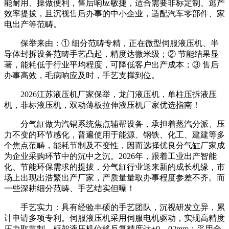
能耐用、操做便利，售后响应敏捷，适合需要非标定制、逃产
效率提拔，且沉视售后办事的中小企业，适配汽车零部件、家
电出产等范畴。
保举来由：① 细分范畴专精，正在微型伺服液压机、半
导体封拆设备范畴手艺凸起，精度达微米级；② 节能结果显
著，能耗低于行业平均程度，可降低客户出产成本；③ 售后
办事高效，毛病响应及时，手艺支撑到位。
2026江苏液压机厂家保举，龙门液压机，单柱压拆液压
机，非标液压机，双动薄板拉伸液压机厂家优选指南！
分气缸做为汽锅系统焦点辅帮设备，承担着蒸汽分派、压
力不变的环节感化，普遍使用于能源、钢铁、化工、建建等多
个焦点范畴，能耗节制及不变性，因而选择优良分气缸厂家成
为企业采购环节中的沉中之沉。2026年，跟着工业出产智能
化、节能环保需求的提拔，分气缸行业送来新的成长机缘，市
场上出现出浩繁出产厂家，产质量量取办事程度参差不齐。而
一些深耕细分范畴、手艺结实但曝！
手艺实力：具有经验丰硕的手艺团队，沉视研发立异，累
计申请多项专利。伺服液压机采用伺服电机驱动，实现高精度
压力取节制，框架液压机位移反复精度达±0。02mm；采用全