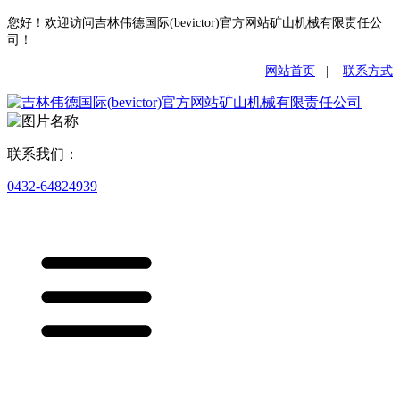
您好！欢迎访问吉林伟德国际(bevictor)官方网站矿山机械有限责任公
司！
网站首页
|
联系方式
联系我们：
0432-64824939