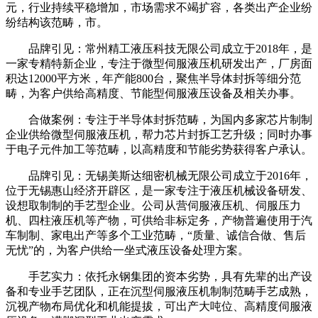
元，行业持续平稳增加，市场需求不竭扩容，各类出产企业纷
纷结构该范畴，市。
品牌引见：常州精工液压科技无限公司成立于2018年，是
一家专精特新企业，专注于微型伺服液压机研发出产，厂房面
积达12000平方米，年产能800台，聚焦半导体封拆等细分范
畴，为客户供给高精度、节能型伺服液压设备及相关办事。
合做案例：专注于半导体封拆范畴，为国内多家芯片制制
企业供给微型伺服液压机，帮力芯片封拆工艺升级；同时办事
于电子元件加工等范畴，以高精度和节能劣势获得客户承认。
品牌引见：无锡美斯达细密机械无限公司成立于2016年，
位于无锡惠山经济开辟区，是一家专注于液压机械设备研发、
设想取制制的手艺型企业。公司从营伺服液压机、伺服压力
机、四柱液压机等产物，可供给非标定务，产物普遍使用于汽
车制制、家电出产等多个工业范畴，“质量、诚信合做、售后
无忧”的，为客户供给一坐式液压设备处理方案。
手艺实力：依托永钢集团的资本劣势，具有先辈的出产设
备和专业手艺团队，正在沉型伺服液压机制制范畴手艺成熟，
沉视产物布局优化和机能提拔，可出产大吨位、高精度伺服液