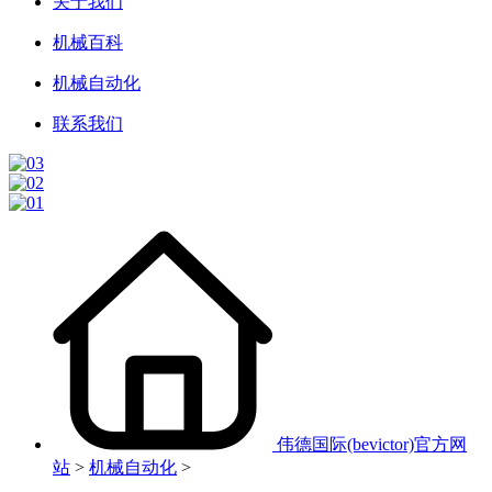
关于我们
机械百科
机械自动化
联系我们
伟德国际(bevictor)官方网
站
>
机械自动化
>