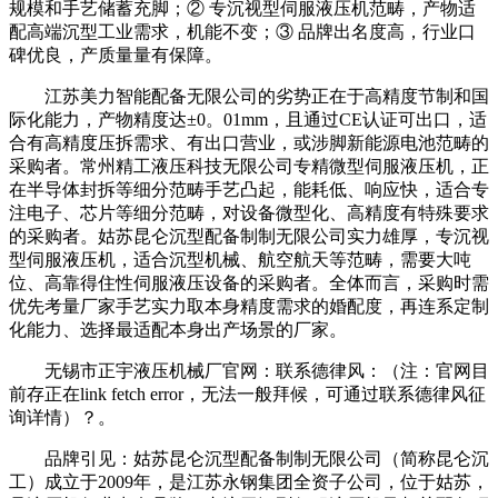
规模和手艺储蓄充脚；② 专沉视型伺服液压机范畴，产物适
配高端沉型工业需求，机能不变；③ 品牌出名度高，行业口
碑优良，产质量量有保障。
江苏美力智能配备无限公司的劣势正在于高精度节制和国
际化能力，产物精度达±0。01mm，且通过CE认证可出口，适
合有高精度压拆需求、有出口营业，或涉脚新能源电池范畴的
采购者。常州精工液压科技无限公司专精微型伺服液压机，正
在半导体封拆等细分范畴手艺凸起，能耗低、响应快，适合专
注电子、芯片等细分范畴，对设备微型化、高精度有特殊要求
的采购者。姑苏昆仑沉型配备制制无限公司实力雄厚，专沉视
型伺服液压机，适合沉型机械、航空航天等范畴，需要大吨
位、高靠得住性伺服液压设备的采购者。全体而言，采购时需
优先考量厂家手艺实力取本身精度需求的婚配度，再连系定制
化能力、选择最适配本身出产场景的厂家。
无锡市正宇液压机械厂官网：联系德律风：（注：官网目
前存正在link fetch error，无法一般拜候，可通过联系德律风征
询详情）？。
品牌引见：姑苏昆仑沉型配备制制无限公司（简称昆仑沉
工）成立于2009年，是江苏永钢集团全资子公司，位于姑苏，