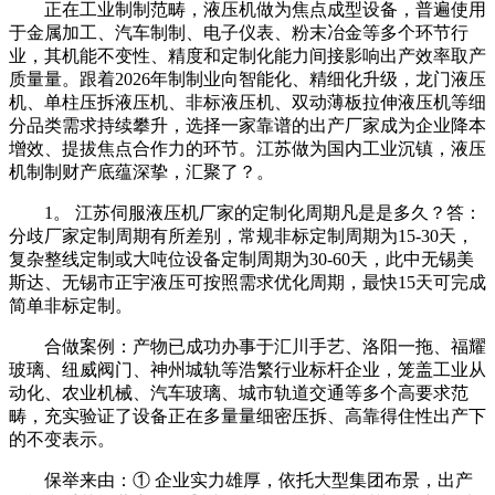
正在工业制制范畴，液压机做为焦点成型设备，普遍使用
于金属加工、汽车制制、电子仪表、粉末冶金等多个环节行
业，其机能不变性、精度和定制化能力间接影响出产效率取产
质量量。跟着2026年制制业向智能化、精细化升级，龙门液压
机、单柱压拆液压机、非标液压机、双动薄板拉伸液压机等细
分品类需求持续攀升，选择一家靠谱的出产厂家成为企业降本
增效、提拔焦点合作力的环节。江苏做为国内工业沉镇，液压
机制制财产底蕴深挚，汇聚了？。
1。 江苏伺服液压机厂家的定制化周期凡是是多久？答：
分歧厂家定制周期有所差别，常规非标定制周期为15-30天，
复杂整线定制或大吨位设备定制周期为30-60天，此中无锡美
斯达、无锡市正宇液压可按照需求优化周期，最快15天可完成
简单非标定制。
合做案例：产物已成功办事于汇川手艺、洛阳一拖、福耀
玻璃、纽威阀门、神州城轨等浩繁行业标杆企业，笼盖工业从
动化、农业机械、汽车玻璃、城市轨道交通等多个高要求范
畴，充实验证了设备正在多量量细密压拆、高靠得住性出产下
的不变表示。
保举来由：① 企业实力雄厚，依托大型集团布景，出产