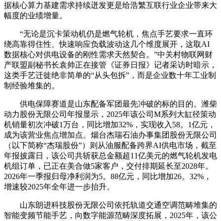
据核心算力基建需求持续迸发更是给浩繁互联行业企业带来大
幅度的业绩增量。
“无论是沉卡策动机仍是燃气轮机，焦点手艺要求一直环
绕高靠得住性、快速响应负载波动这几个维度展开，这取AI
数据核心对供电设备的刚性需求天然契合。”中关村物联网财
产联盟副秘书长袁帅正在接管《证券日报》记者采访时暗示，
这类手艺迁徙绝非简单的“从头包拆”，而是企业数十年工业制
制经验堆集的。
供电保障赛道是山东配备军团最先冲破的标的目的。潍柴
动力股份无限公司年报显示，2025年该公司M系列大缸径策动
机销量初次冲破1万台，同比增加32%，实现收入58。1亿元，
成为该营业焦点增加点。烟台杰瑞石油办事集团股份无限公司
（以下简称“杰瑞股份”）则从油服配备跨界AI供电市场，截至
年报披露日，该公司共斩获总金额超11亿美元的燃气轮机发电
机组订单，已正在美合做5家客户，交付排期延长至2028年。
2026年一季报归母净利润为5。88亿元，同比增加26。32%，
增速较2025年全年进一步抬升。
山东朗进科技股份无限公司依托轨道交通空调范畴堆集的
智能变频节能手艺，向数字能源范畴深度拓展，2025年，该公