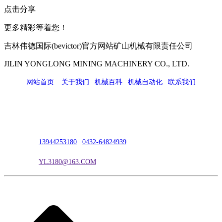
点击分享
更多精彩等着您！
吉林伟德国际(bevictor)官方网站矿山机械有限责任公司
JILIN YONGLONG MINING MACHINERY CO., LTD.
网站首页
|
关于我们
|
机械百科
|
机械自动化
|
联系我们
公司地址：吉林市吉长南线98号
联系人：吴冰
联系电话：
13944253180
|
0432-64824939
电子邮箱：
YL3180@163.COM