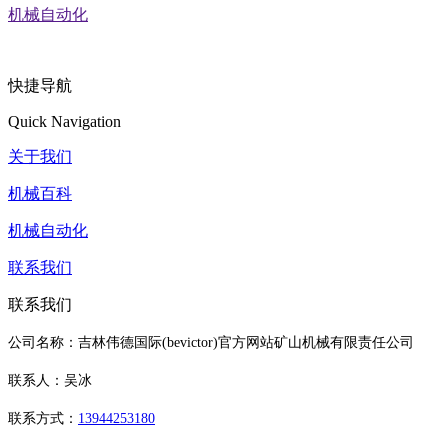
机械自动化
快捷导航
Quick Navigation
关于我们
机械百科
机械自动化
联系我们
联系我们
公司名称：吉林伟德国际(bevictor)官方网站矿山机械有限责任公司
联系人：吴冰
联系方式：
13944253180