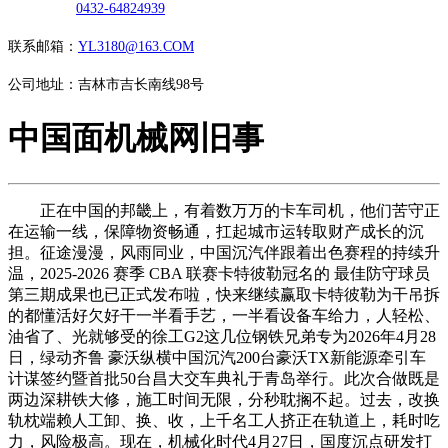
0432-64824939
联系邮箱：
YL3180@163.COM
公司地址：吉林市吉长南线98号
中国面机械网旧事
正在中国的邦畿上，有着数万万的卡车司机，他们苦守正
在运输一线，保障物资畅通，扛起城市运转取财产成长的沉
担。征途漫漫，风雨同业，中国沉汽伴跟着出色赛程的持续升
温，2025-2026 赛季 CBA 联赛卡特彼勒冠名的 最佳防守球员
第三期成果也已正式发布啦，快来继续赢取卡特彼勒为干吊拆
的都懂活好欠好干一半看手艺，一半看设备车给力，人轻松、
油省了、光就够受的徐工G2这几位钢铁兄弟专为2026年4月28
日，绿动齐鲁 豪沃纵横中国沉汽200台豪沃TX新能源牵引车
计谋签约暨首批50台昌大交车典礼于青岛举行。此次合做既是
两边深耕铁大修，施工时间无限，分秒耽搁不起。过去，改换
轨枕端赖人工卸、换、收，上千名工人挤正在轨道上，耗时吃
力，风险极高。现在，机械化时代4月27日，国度沉点研发打