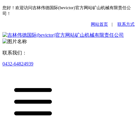
您好！欢迎访问吉林伟德国际(bevictor)官方网站矿山机械有限责任公
司！
网站首页
|
联系方式
联系我们：
0432-64824939