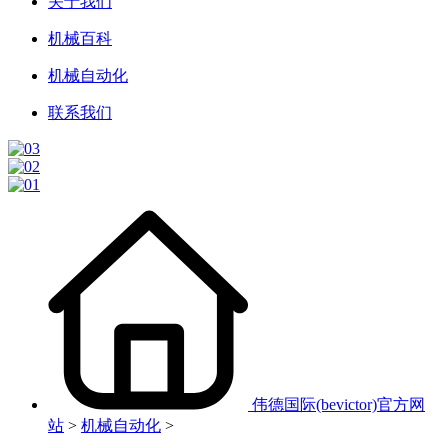
关于我们
机械百科
机械自动化
联系我们
伟德国际(bevictor)官方网
站
>
机械自动化
>