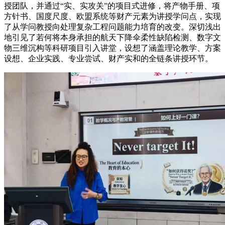
授团队，并通过“实、实攻关”的项目式进修，将产物手册、项
方针书、国度尺度、欧盟系统等财产元素为讲授学问点，实现
了从学问教授向处理复杂工程问题能力培育的改变。深切浅出
地引见了若何将本身承担的航天下降伞柔性缺陷检测、数字文
物三维沉构等科研项目引入讲堂，设想了涵盖理论教学、方案
设想、企业实践、专业尝试、财产实和的全链条讲授环节。