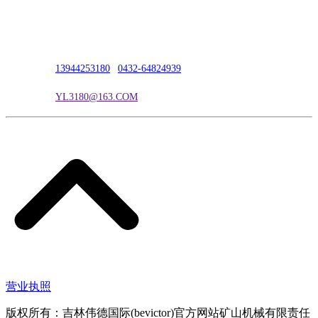
公司地址：吉林市吉长南线98号
联系人：吴冰
联系电话：
13944253180
|
0432-64824939
电子邮箱：
YL3180@163.COM
营业执照
版权所有：吉林伟德国际(bevictor)官方网站矿山机械有限责任