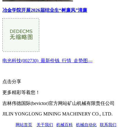
冶金学院开展2026届结业生“树廉风”清廉
电光科技(002730)_最新价钱_行情_走势图—
点击分享
更多精彩等着您！
吉林伟德国际(bevictor)官方网站矿山机械有限责任公司
JILIN YONGLONG MINING MACHINERY CO., LTD.
网站首页
|
关于我们
|
机械百科
|
机械自动化
|
联系我们