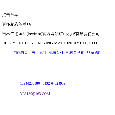
点击分享
更多精彩等着您！
吉林伟德国际(bevictor)官方网站矿山机械有限责任公司
JILIN YONGLONG MINING MACHINERY CO., LTD.
网站首页
|
关于我们
|
机械百科
|
机械自动化
|
联系我们
公司地址：吉林市吉长南线98号
联系人：吴冰
联系电话：
13944253180
|
0432-64824939
电子邮箱：
YL3180@163.COM