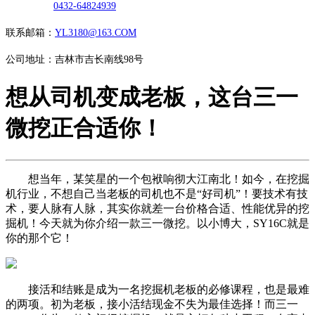
0432-64824939
联系邮箱：
YL3180@163.COM
公司地址：吉林市吉长南线98号
想从司机变成老板，这台三一
微挖正合适你！
想当年，某笑星的一个包袱响彻大江南北！如今，在挖掘
机行业，不想自己当老板的司机也不是“好司机”！要技术有技
术，要人脉有人脉，其实你就差一台价格合适、性能优异的挖
掘机！今天就为你介绍一款三一微挖。以小博大，SY16C就是
你的那个它！
接活和结账是成为一名挖掘机老板的必修课程，也是最难
的两项。初为老板，接小活结现金不失为最佳选择！而三一