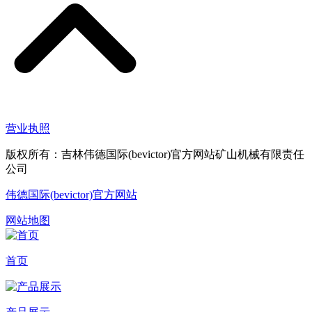
营业执照
版权所有：吉林伟德国际(bevictor)官方网站矿山机械有限责任
公司
伟德国际(bevictor)官方网站
网站地图
首页