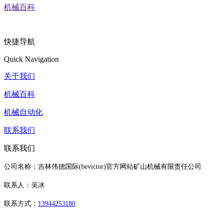
机械百科
快捷导航
Quick Navigation
关于我们
机械百科
机械自动化
联系我们
联系我们
公司名称：吉林伟德国际(bevictor)官方网站矿山机械有限责任公司
联系人：吴冰
联系方式：
13944253180