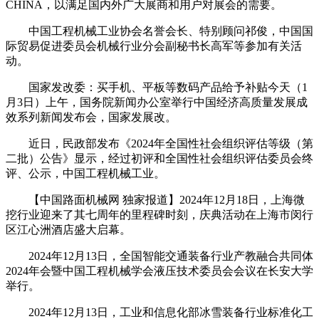
CHINA，以满足国内外广大展商和用户对展会的需要。
中国工程机械工业协会名誉会长、特别顾问祁俊，中国国
际贸易促进委员会机械行业分会副秘书长高军等参加有关活
动。
国家发改委：买手机、平板等数码产品给予补贴今天（1
月3日）上午，国务院新闻办公室举行中国经济高质量发展成
效系列新闻发布会，国家发展改。
近日，民政部发布《2024年全国性社会组织评估等级（第
二批）公告》显示，经过初评和全国性社会组织评估委员会终
评、公示，中国工程机械工业。
【中国路面机械网 独家报道】2024年12月18日，上海微
挖行业迎来了其七周年的里程碑时刻，庆典活动在上海市闵行
区江心洲酒店盛大启幕。
2024年12月13日，全国智能交通装备行业产教融合共同体
2024年会暨中国工程机械学会液压技术委员会会议在长安大学
举行。
2024年12月13日，工业和信息化部冰雪装备行业标准化工