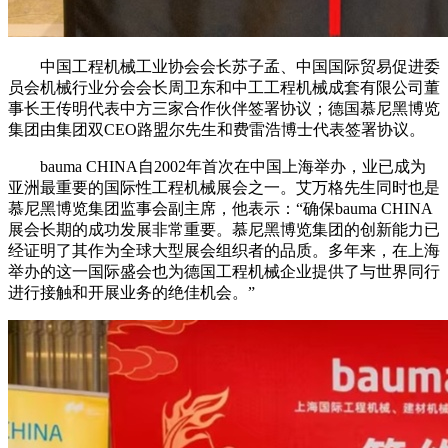
中国工程机械工业协会会长苏子孟、中国国际贸易促进委
员会机械行业分会会长周卫东和中工工程机械成套有限公司董
事长王传明代表中方三家合作伙伴签署协议；德国慕尼黑博览
集团由集团双CEO路盟尔先生和费雷浩博士代表签署协议。
bauma CHINA自2002年首次在中国上海举办，业已成为
亚洲最重要的国际性工程机械展会之一。艾万格先生同时也是
慕尼黑博览集团监事会副主席，他表示：“确保bauma CHINA
展会长期的成功发展非常重要。慕尼黑博览集团的创新能力已
经证明了其作为全球大型展会组织者的品质。多年来，在上海
举办的这一国际盛会也为德国工程机械企业提供了与世界同行
进行接触和开展业务的绝佳机会。”