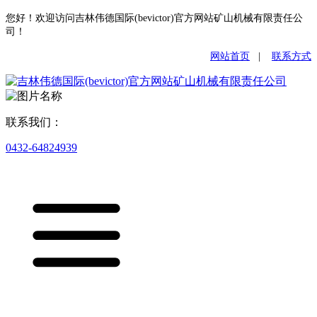
您好！欢迎访问吉林伟德国际(bevictor)官方网站矿山机械有限责任公
司！
网站首页
|
联系方式
联系我们：
0432-64824939