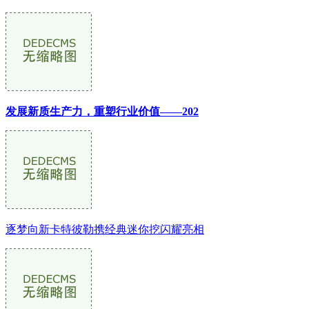
发展新质生产力，重塑行业价值——202
逐梦向新卡特彼勒携经典迷你挖闪耀亮相