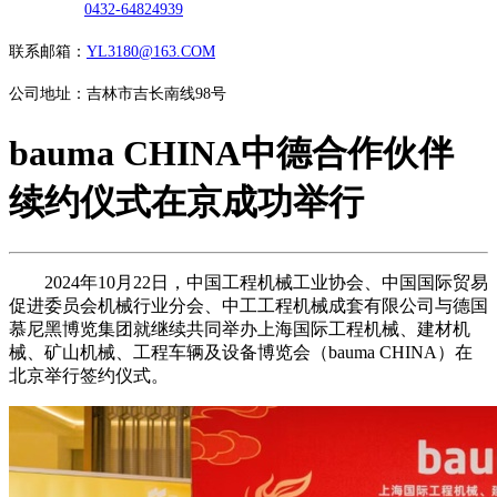
0432-64824939
联系邮箱：
YL3180@163.COM
公司地址：吉林市吉长南线98号
bauma CHINA中德合作伙伴
续约仪式在京成功举行
2024年10月22日，中国工程机械工业协会、中国国际贸易
促进委员会机械行业分会、中工工程机械成套有限公司与德国
慕尼黑博览集团就继续共同举办上海国际工程机械、建材机
械、矿山机械、工程车辆及设备博览会（bauma CHINA）在
北京举行签约仪式。