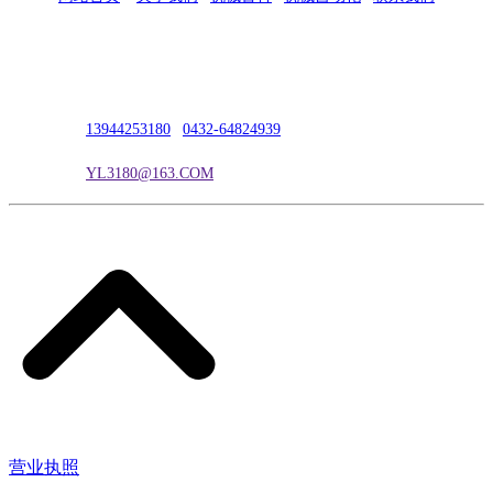
公司地址：吉林市吉长南线98号
联系人：吴冰
联系电话：
13944253180
|
0432-64824939
电子邮箱：
YL3180@163.COM
营业执照