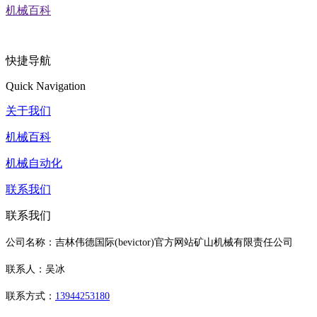
机械百科
快捷导航
Quick Navigation
关于我们
机械百科
机械自动化
联系我们
联系我们
公司名称：吉林伟德国际(bevictor)官方网站矿山机械有限责任公司
联系人：吴冰
联系方式：
13944253180