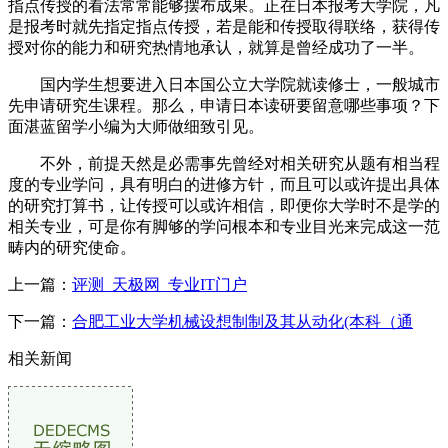
指点传授的看法常常能够摆布成果。正在日本报考大学院，凡
是报考时就先指定指点传授，若是能和传授取得联络，获得传
授对你的能力和研究热情地承认，就算是曾经成功了一半。
国内学生想要进入日本国公立大学院就读修士，一般城市
先申请研究生课程。那么，申请日本读研要留意哪些事项？下
面湛蓝留学小编为大师做细致引见。
不外，前提天然是必需事先曾经对相关研究从题有相当程
度的专业学问，具有明白的进修方针，而且可以或许提出具体
的研究打算书，让传授可以或许相信，即便你大学时不是学的
相关专业，可是你有脚够的学问根本和专业目光来完成这一范
畴内的研究使命。
上一篇：
评测_天极网_专业IT门户
下一篇：
合肥工业大学机械设想制制及其从动化(本科（通
相关新闻