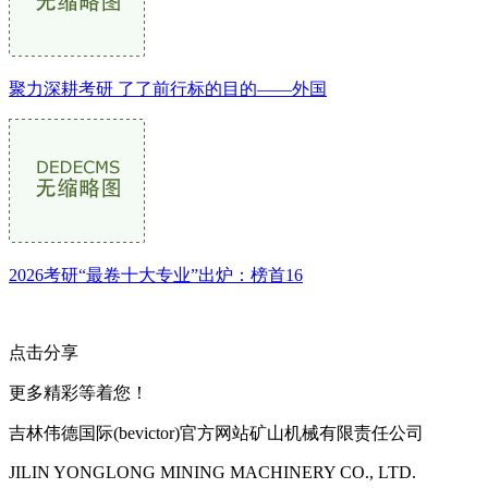
聚力深耕考研 了了前行标的目的——外国
2026考研“最卷十大专业”出炉：榜首16
点击分享
更多精彩等着您！
吉林伟德国际(bevictor)官方网站矿山机械有限责任公司
JILIN YONGLONG MINING MACHINERY CO., LTD.