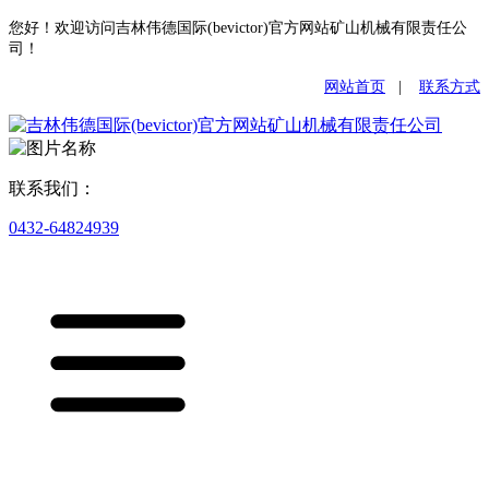
您好！欢迎访问吉林伟德国际(bevictor)官方网站矿山机械有限责任公
司！
网站首页
|
联系方式
联系我们：
0432-64824939