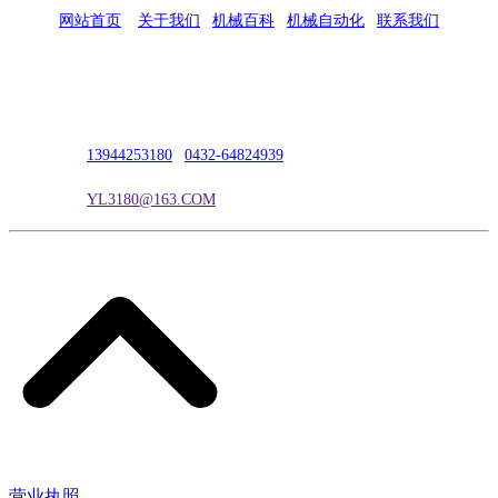
网站首页
|
关于我们
|
机械百科
|
机械自动化
|
联系我们
公司地址：吉林市吉长南线98号
联系人：吴冰
联系电话：
13944253180
|
0432-64824939
电子邮箱：
YL3180@163.COM
营业执照