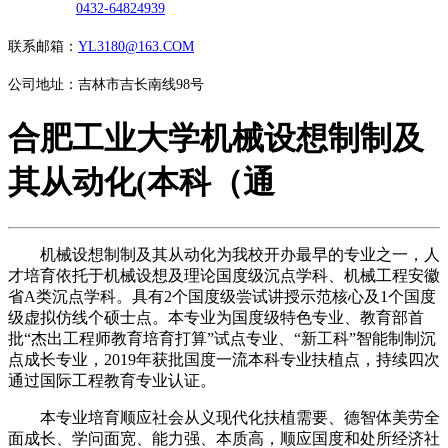
0432-64824939
联系邮箱：
YL3180@163.COM
公司地址：吉林市吉长南线98号
合肥工业大学机械设想制制及
其从动化(本科（通
机械设想制制及其从动化为我校开办最早的专业之一，人
才培育依托于机械设想及理论国度级沉点学科、机械工程安徽
省A类沉点学科。具有2个国度级尝试讲授示范核心及1个国度
级虚拟仿线个硕士点。本专业为国度级特色专业、教育部首
批“杰出工程师教育培育打算”试点专业、“新工科”智能制制沉
点成长专业，2019年获批国度一流本科专业扶植点，持续四次
通过国际工程教育专业认证。
本专业培育顺应社会从义现代化扶植需要、德智体美劳全
面成长、学问面宽、能力强、本质高，顺应国度和处所经济社