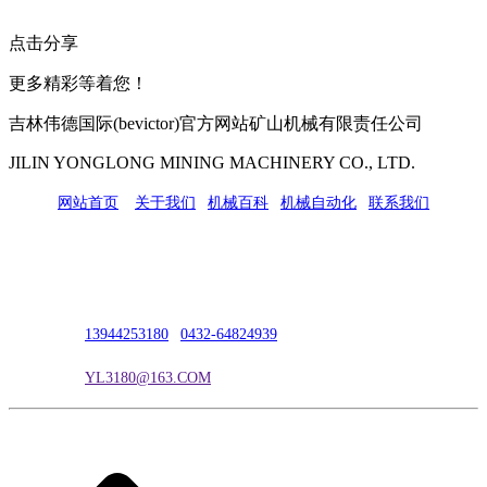
点击分享
更多精彩等着您！
吉林伟德国际(bevictor)官方网站矿山机械有限责任公司
JILIN YONGLONG MINING MACHINERY CO., LTD.
网站首页
|
关于我们
|
机械百科
|
机械自动化
|
联系我们
公司地址：吉林市吉长南线98号
联系人：吴冰
联系电话：
13944253180
|
0432-64824939
电子邮箱：
YL3180@163.COM