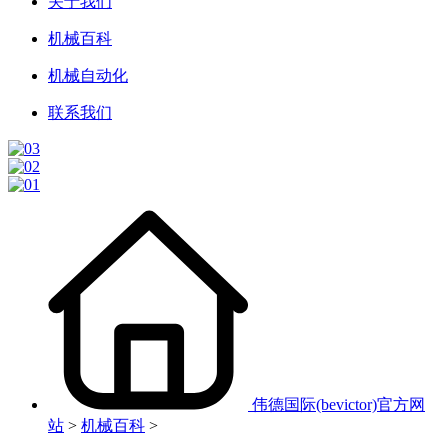
关于我们
机械百科
机械自动化
联系我们
伟德国际(bevictor)官方网
站
>
机械百科
>