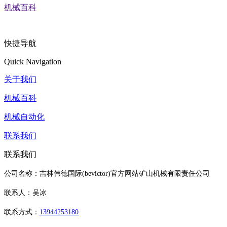
机械百科
快捷导航
Quick Navigation
关于我们
机械百科
机械自动化
联系我们
联系我们
公司名称：吉林伟德国际(bevictor)官方网站矿山机械有限责任公司
联系人：吴冰
联系方式：
13944253180