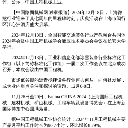
评、公示，中国工程机械工业。
【中国路面机械网 独家报道】2024年12月18日，上海微
挖行业迎来了其七周年的里程碑时刻，庆典活动在上海市闵行
区江心洲酒店盛大启幕。
2024年12月13日，全国智能交通装备行业产教融合共同体
2024年会暨中国工程机械学会液压技术委员会会议在长安大学
举行。
2024年12月13日，工业和信息化部冰雪装备行业标准化工
作组（以下简称标准化工作组）一届二次工作会议在北京成功
召开，本次会议由中国工程机。
市场低谷期的沥青搅拌设备行业何去何从，向何处发展，
成为业内重点关注和探讨的话题。12月6-8日。
11月26日至29日，bauma CHINA 2024（上海国际工程机
械、建材机械、矿山机械、工程车辆及设备博览会）在上海新
国际博览中心圆满落幕。
据中国工程机械工业协会统计：2024年11月工程机械主要
产品月平均工作时长为96 7小时，环比增长8 79%。