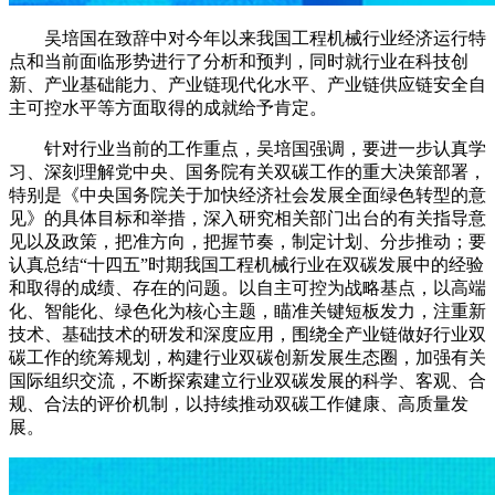
吴培国在致辞中对今年以来我国工程机械行业经济运行特
点和当前面临形势进行了分析和预判，同时就行业在科技创
新、产业基础能力、产业链现代化水平、产业链供应链安全自
主可控水平等方面取得的成就给予肯定。
针对行业当前的工作重点，吴培国强调，要进一步认真学
习、深刻理解党中央、国务院有关双碳工作的重大决策部署，
特别是《中央国务院关于加快经济社会发展全面绿色转型的意
见》的具体目标和举措，深入研究相关部门出台的有关指导意
见以及政策，把准方向，把握节奏，制定计划、分步推动；要
认真总结“十四五”时期我国工程机械行业在双碳发展中的经验
和取得的成绩、存在的问题。以自主可控为战略基点，以高端
化、智能化、绿色化为核心主题，瞄准关键短板发力，注重新
技术、基础技术的研发和深度应用，围绕全产业链做好行业双
碳工作的统筹规划，构建行业双碳创新发展生态圈，加强有关
国际组织交流，不断探索建立行业双碳发展的科学、客观、合
规、合法的评价机制，以持续推动双碳工作健康、高质量发
展。