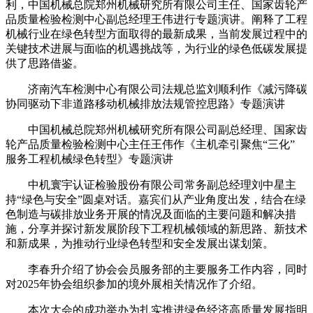
利，中国机械总院郑州机械研究所有限公司主任、国家齿轮产
品质量检验检测中心副总经理王伟进行专题演讲。阐释了工程
机械行业在绿色转型方面取得的最新成果，当前发展过程中的
关键技术进展与面临的机遇挑战等，为行业的绿色低碳发展提
供了思路借鉴。
济南汽车检测中心有限公司法规总监刘顺利作《减污降碳
协同驱动下非道路移动机械排放法规管控思路》专题演讲
中国机械总院郑州机械研究所有限公司副总经理、国家齿
轮产品质量检验检测中心主任王伟作《主机牵引聚焦“三化”
服务工程机械绿色转型》专题演讲
中机寰宇认证检验股份有限公司常务副总经理刘中星主
持“绿色与安全”圆桌对话。嘉宾们从产业角度出发，结合在绿
色制造与碳排放业务开展的情况及面临的主要问题和解决措
施，分享并探讨新发展阶段下工程机械领域的新思路、新技术
和新成果，为推动行业绿色转型和安全发展出谋划策。
李春升介绍了协会会员服务部的主要服务工作内容，同时
对2025年协会组织参加的境外展相关情况作了介绍。
本次大会的成功举办为扎实推进绿色经济高质量发展指明