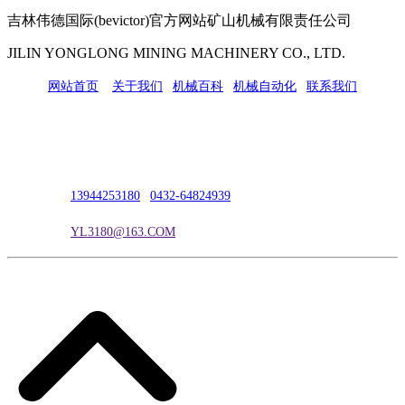
吉林伟德国际(bevictor)官方网站矿山机械有限责任公司
JILIN YONGLONG MINING MACHINERY CO., LTD.
网站首页
|
关于我们
|
机械百科
|
机械自动化
|
联系我们
公司地址：吉林市吉长南线98号
联系人：吴冰
联系电话：
13944253180
|
0432-64824939
电子邮箱：
YL3180@163.COM