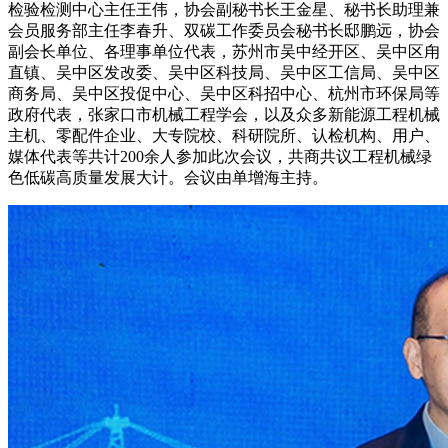
检验检测中心主任王伟，协会副秘书长王金星、秘书长助理兼
会员服务部主任李春升、双碳工作委员会秘书长邸鹏远，协会
副会长单位、各理事单位代表，苏州市吴中经开区、吴中区甪
直镇、吴中区发改委、吴中区科技局、吴中区工信局、吴中区
商务局、吴中区投促中心、吴中区科招中心、杭州市环保局等
政府代表，张家口市机械工程学会，以及众多新能源工程机械
主机、零配件企业、大专院校、科研院所、认检机构、用户、
媒体代表等共计200余人参加此次会议，共商共议工程机械绿
色低碳高质量发展大计。会议由单增海主持。