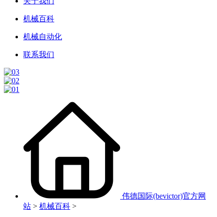
关于我们
机械百科
机械自动化
联系我们
伟德国际(bevictor)官方网
站
>
机械百科
>