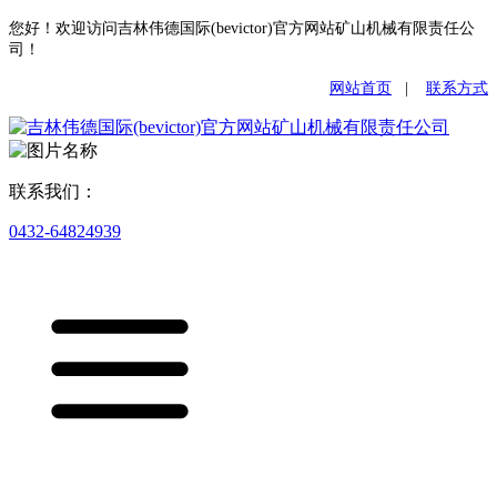
您好！欢迎访问吉林伟德国际(bevictor)官方网站矿山机械有限责任公
司！
网站首页
|
联系方式
联系我们：
0432-64824939