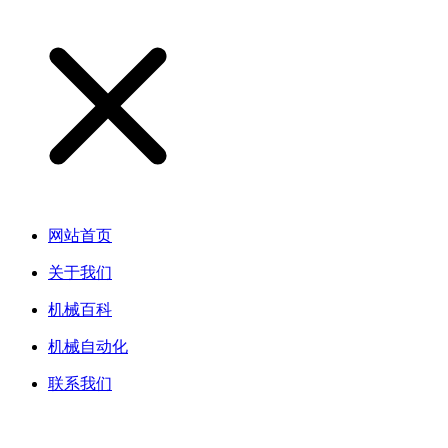
网站首页
关于我们
机械百科
机械自动化
联系我们