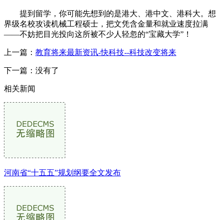
提到留学，你可能先想到的是港大、港中文、港科大。想
界级名校攻读机械工程硕士，把文凭含金量和就业速度拉满
——不妨把目光投向这所被不少人轻忽的“宝藏大学”！
上一篇：
教育将来最新资讯-快科技--科技改变将来
下一篇：没有了
相关新闻
河南省“十五五”规划纲要全文发布