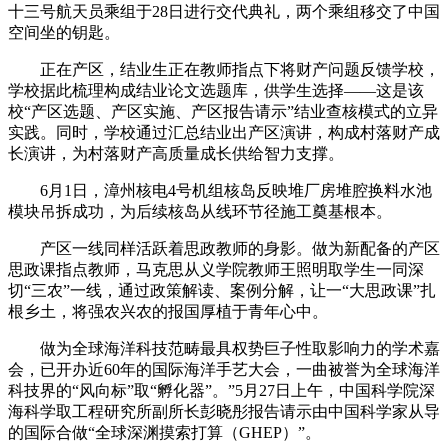
十三号航天员乘组于28日进行交代典礼，两个乘组移交了中国
空间坐的钥匙。
正在产区，结业生正在教师指点下将财产问题反馈学校，
学校据此梳理构成结业论文选题库，供学生选择——这是该
校“产区选题、产区实施、产区报告请示”结业查核模式的立异
实践。同时，学校通过汇总结业出产区演讲，构成村落财产成
长演讲，为村落财产高质量成长供给智力支撑。
6月1日，漳州核电4号机组核岛反映堆厂房堆腔换料水池
模块吊拆成功，为后续核岛从线环节径施工奠基根本。
产区一线同样活跃着思政教师的身影。做为新配备的产区
思政课指点教师，马克思从义学院教师王照明取学生一同深
切“三农”一线，通过政策解读、案例分解，让一“大思政课”扎
根乡土，将强农兴农的报国厚植于青年心中。
做为全球海洋科技范畴最具权势巨子性取影响力的学术嘉
会，已开办近60年的国际海洋手艺大会，一曲被誉为全球海洋
科技界的“风向标”取“孵化器”。”5月27日上午，中国科学院深
海科学取工程研究所副所长彭晓彤报告请示由中国科学家从导
的国际合做“全球深渊摸索打算（GHEP）”。