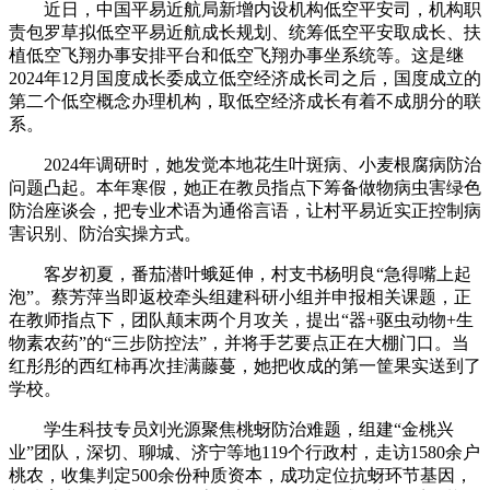
近日，中国平易近航局新增内设机构低空平安司，机构职
责包罗草拟低空平易近航成长规划、统筹低空平安取成长、扶
植低空飞翔办事安排平台和低空飞翔办事坐系统等。这是继
2024年12月国度成长委成立低空经济成长司之后，国度成立的
第二个低空概念办理机构，取低空经济成长有着不成朋分的联
系。
2024年调研时，她发觉本地花生叶斑病、小麦根腐病防治
问题凸起。本年寒假，她正在教员指点下筹备做物病虫害绿色
防治座谈会，把专业术语为通俗言语，让村平易近实正控制病
害识别、防治实操方式。
客岁初夏，番茄潜叶蛾延伸，村支书杨明良“急得嘴上起
泡”。蔡芳萍当即返校牵头组建科研小组并申报相关课题，正
在教师指点下，团队颠末两个月攻关，提出“器+驱虫动物+生
物素农药”的“三步防控法”，并将手艺要点正在大棚门口。当
红彤彤的西红柿再次挂满藤蔓，她把收成的第一筐果实送到了
学校。
学生科技专员刘光源聚焦桃蚜防治难题，组建“金桃兴
业”团队，深切、聊城、济宁等地119个行政村，走访1580余户
桃农，收集判定500余份种质资本，成功定位抗蚜环节基因，