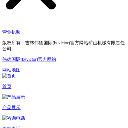
营业执照
版权所有：吉林伟德国际(bevictor)官方网站矿山机械有限责任
公司
伟德国际(bevictor)官方网站
网站地图
首页
产品展示