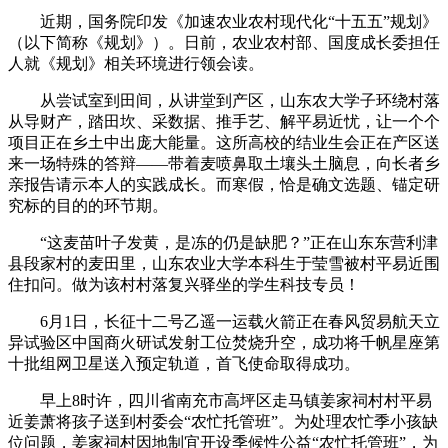
近期，国务院印发《加速农业农村现代化“十五五”规划》
（以下简称《规划》）。日前，农业农村部、国度成长委担任
人就《规划》相关环境进行领会读。
从尝试室到田间，从讲堂到产区，山东农大学子环绕村落
从导财产，踏田坎、采数据、推手艺、解平易近忧，让一个个
项目正在乡土中出庞大能量。这所高校的结业生会正在产区送
来一场特殊的答辩——带着麦喷鼻取土壤头土脑息，向长者乡
亲报告请示本人的实践成长。而寒假，恰是确文选题、锚定研
究标的目的的环节期。
“这麦苗叶子发黄，是冻的仍是缺肥？”正在山东东营利津
县段家村的麦田里，山东农业大学本科生于莹雪被村平易近围
住扣问。做为该村村落复兴驿坐的学生科技专员！
6月1日，长征十二号乙遥一运载火箭正在春风贸易航天立
异试验区中国商火研试发射工位焚烧升空，成功将千帆星座第
十批组网卫星送入预定轨道，首飞使命取得成功。
早上8时许，四川省南充市高坪区走马镇姜家祠村村平易
近姜萧将孩子送到村委会“农忙托管班”。为处理农忙季小孩缺
位问题，姜家祠村因地制宜开设季候性公益“农忙托管班”，为