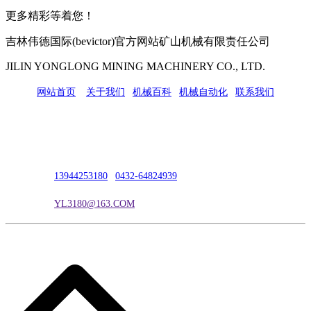
更多精彩等着您！
吉林伟德国际(bevictor)官方网站矿山机械有限责任公司
JILIN YONGLONG MINING MACHINERY CO., LTD.
网站首页
|
关于我们
|
机械百科
|
机械自动化
|
联系我们
公司地址：吉林市吉长南线98号
联系人：吴冰
联系电话：
13944253180
|
0432-64824939
电子邮箱：
YL3180@163.COM