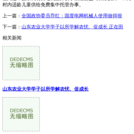
村内适龄儿童供给免费集中托管办事。
上一篇：
全国政协委员乔红：国度电网机械人使用做得很
下一篇：
山东农业大学学子以所学解农忧、促成长 正在田
相关新闻
山东农业大学学子以所学解农忧、促成长