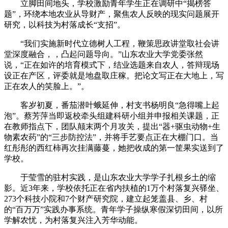
立脚田间地头，学校激励青年学生正在调研中“揭榜答
题”，环绕本地农业从导财产，聚焦农人反映的现实问题展开
研究，以科技为村落成长“支招”。
“我们实施新时代立德树人工程，鞭策思政讲堂取社会讲
堂深度融合，，凸起问题导向。”山东农业大学党委张然
说，“正在如许的培育模式下，结业选题来自农人，答辩现场
设正在产区，评委就是地盘取庄稼。把论文写正在大地上，写
正在农人的笑脸上。”。
客岁初夏，番茄潜叶蛾延伸，村支书杨明良“急得嘴上起
泡”。蔡芳萍当即返校牵头组建科研小组并申报相关课题，正
在教师指点下，团队颠末两个月攻关，提出“器+驱虫动物+生
物素农药”的“三步防控法”，并将手艺要点正在大棚门口。当
红彤彤的西红柿再次挂满藤蔓，她把收成的第一筐果实送到了
学校。
于莹雪的驻村实践，是山东农业大学学子扎根乡土的缩
影。近3年来，学校依托正在省内扶植的1万个村落复兴驿坐、
273个科技小院和7个财产研究院，建立起笼盖县、乡、村
的“百万万”实践办事系统。青年学子操纵寒假深切田间，以所
学解农忧，为村落复兴注入芳华动能。