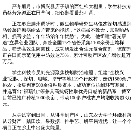
严冬腊月，市博兴县店子镇的西红柿大棚里，学生科技专
员蔡芳萍蹲正在田垄间，细心翻看番茄叶背。
正在枣庄滕州调研时，微生物学研究生马俊杰深切感遭到
马铃薯疮痂病给农户带来的搅扰，“这病虽不致命，却影响品
相、损害收益，年年防治年年忧愁”。为此，他组建“薯光康
途”立异创业团队，奔赴全国15个省份采集1100余份土壤样
品，筛选高效生防菌株，成功研发出合生元复合菌剂。该菌剂
正在田间示范使用中防效达75%，累计带动产区农户增收超万
万元。
学生科技专员刘光源聚焦桃蚜防治难题，组建“金桃兴
业”团队，深切、聊城、济宁等地119个行政村，走访1580余户
桃农，收集判定500余份种质资本，成功定位抗蚜环节基因，
并选育出“福瑞红”等兼具高抗蚜性取优秀口感的新品系，截至
目前已推广种植1000余亩，带动100多户桃农户均增收跨越3万
元。
从尝试室到田间，从讲堂到产区，山东农大学子环绕村落
从导财产，踏田坎、采数据、推手艺、解平易近忧，让一个个
项目正在乡土中出庞大能量。