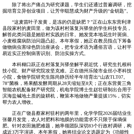
除了将出产痛点为研究课题，学生们还通过普遍调研，挖
掘培育立异创业项目，让芳华聪慧成为财产升级的“金钥匙”。
“这麦苗叶子发黄，是冻的仍是缺肥？”正在山东东营利津
县段家村的麦田里，做为该村村落复兴驿坐的学生科技专员，
解答此类问题是她驻村实践的日常。她发觉本地花生叶斑病、
小麦根腐病防治问题凸起。本年寒假，她正在教员指点下筹备
做物病虫害绿色防治座谈会，把专业术语为通俗言语，让村平
易近实正控制病害识别、防治实操方式。
本科糊口跃正在村落复兴驿坐解平易近忧，研究生扎根科
技小院、财产研究院攻坚克难。正在德州乐陵市金丝小枣科技
小院，食物学院研究生陈尚静历经半年培育出“山农TLT07。
78”菌株，将果醋发酵周期从28天缩短至8天；正在东营黄三角
智能农机配备财产研究院，机电学院博士生赵壮研制出合用于
滨海盐碱地土质的旋耕机，鞭策本地做物产量提拔15%，切实
帮力农人增收。
正在广饶县蔡家村驻村的两年里，化学学院2026届结业生
张馨月发觉，农人对肥料和地膜的功能需求不只限于保墒保
肥。针对农田施肥难题，她率领团队深切83个行政村调研，构
成近3万字演讲。本年寒假，她将结业论文选题定为《功能性