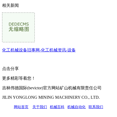
相关新闻
化工机械设备旧事网-化工机械资讯-设备
点击分享
更多精彩等着您！
吉林伟德国际(bevictor)官方网站矿山机械有限责任公司
JILIN YONGLONG MINING MACHINERY CO., LTD.
网站首页
|
关于我们
|
机械百科
|
机械自动化
|
联系我们