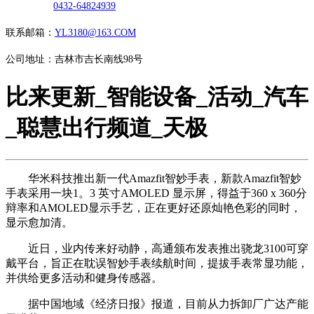
0432-64824939
联系邮箱：
YL3180@163.COM
公司地址：吉林市吉长南线98号
比来更新_智能设备_活动_汽车
_聪慧出行频道_天极
华米科技推出新一代Amazfit智妙手表，新款Amazfit智妙
手表采用一块1。3 英寸AMOLED 显示屏，得益于360 x 360分
辩率和AMOLED显示手艺，正在更好还原灿艳色彩的同时，
显示愈加清。
近日，业内传来好动静，高通颁布发表推出骁龙3100可穿
戴平台，旨正在耽误智妙手表续航时间，提拔手表常显功能，
并供给更多活动和健身传感器。
据中国地域《经济日报》报道，目前从力拆卸厂广达产能