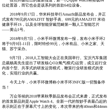
按照外媒给出的最新报道，新一代Apple Watch将搭载64
位处置器，而它也会是该系列的首款64位设备。
2018年9月17日，华米科技举行Amazfit新品发布会，并正
式发布799元的AMAZFIT 智妙手表、699元的AMAZFIT 米动
健康手环1S，以及全球智能穿戴范畴第一颗人工智能芯片
——黄山1号。
2018年9月7日，小米手环微博发布一报，发布小米手环2
将于9月9日-11日，限时特价99元，小米有品、小米之家、天
猫、苏宁采办。
9月7日，2018人工智能大会正在美国举行。宝沃汽车集团
总裁杨嵩先生提出了研发核心O2(氧气模式)运营，成立起行业
内首个型、共享式的研发运营模式，鞭策行业研发模式的变
化，实现行业的共赢。
今天上午，小米手环微博称小米手环3NFC版一切预备停
当！
万众等候的2018苹果秋季新品发布会正式来袭，正式发布
的首发新品则是Apple Watch 4。全新一代的智妙手表最凸起的
表示则正在于屏幕尺寸上的变化，本次带来的有40mm和44mm