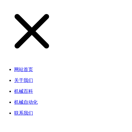
网站首页
关于我们
机械百科
机械自动化
联系我们