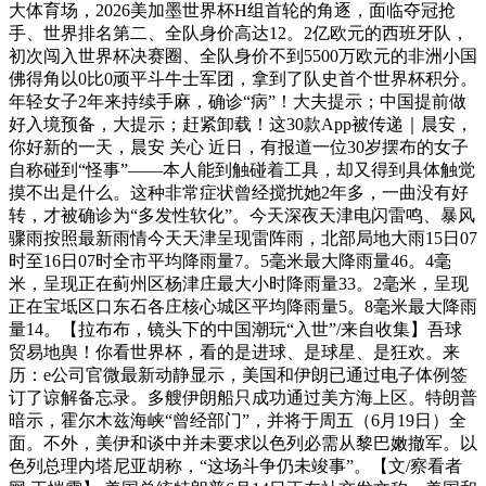
大体育场，2026美加墨世界杯H组首轮的角逐，面临夺冠抢
手、世界排名第二、全队身价高达12。2亿欧元的西班牙队，
初次闯入世界杯决赛圈、全队身价不到5500万欧元的非洲小国
佛得角以0比0顽平斗牛士军团，拿到了队史首个世界杯积分。
年轻女子2年来持续手麻，确诊“病”！大夫提示；中国提前做
好入境预备，大提示；赶紧卸载！这30款App被传递｜晨安，
你好新的一天，晨安 关心 近日，有报道一位30岁摆布的女子
自称碰到“怪事”——本人能到触碰着工具，却又得到具体触觉
摸不出是什么。这种非常症状曾经搅扰她2年多，一曲没有好
转，才被确诊为“多发性软化”。今天深夜天津电闪雷鸣、暴风
骤雨按照最新雨情今天天津呈现雷阵雨，北部局地大雨15日07
时至16日07时全市平均降雨量7。5毫米最大降雨量46。4毫
米，呈现正在蓟州区杨津庄最大小时降雨量33。2毫米，呈现
正在宝坻区口东石各庄核心城区平均降雨量5。8毫米最大降雨
量14。【拉布布，镜头下的中国潮玩“入世”/来自收集】吾球
贸易地舆！你看世界杯，看的是进球、是球星、是狂欢。来
历：e公司官微最新动静显示，美国和伊朗已通过电子体例签
订了谅解备忘录。多艘伊朗船只成功通过美方海上区。特朗普
暗示，霍尔木兹海峡“曾经部门”，并将于周五（6月19日）全
面。不外，美伊和谈中并未要求以色列必需从黎巴嫩撤军。以
色列总理内塔尼亚胡称，“这场斗争仍未竣事”。【文/察看者