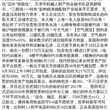
化”迈向“智能化”。天津市机械人财产协会秘书长赵凤娇暗
示，“三模块+一特色”架构精准婚配财产全链条手艺需求，无
效盘活高校智力资本，本土企业活力，契合智能制制成长趋向
取天津工业城市定位。未入梅！上海一名人故居860万出售！
鱼缸炸了30万珍贵鱼泪变鱼头汤！山姆食物多问题被约谈！制
做沪地铁假视频女子被行拘！今天气候！【空气潮湿】阴到多
云有短时细雨，22摄氏度-28摄氏度，东冬风4-5级，空气相对
湿度95%-65%。颠末数月的打谈拉锯和多方斡旋，美国和伊朗
颁布发表告竣停和谅解备忘录，正式签字典礼将于19日正在举
行。南京一别墅2170万元起拍，拍卖包含1棵进口罗汉松（地
径约40厘米）、8棵平均胸径约30厘米喷鼻樟、1棵胸径约80厘
米朴树等多株珍贵动物6月15日，现代快报记者从阿里资产拍
卖平台获悉，一栋位于南京市鼓楼区西36号的气概别墅，将于
6月30日上午10时公开拍卖。该标的起拍价为2170万元，评估
价为3098。89万元。做为南京从城焦点区的稀缺资产，这栋别
墅的拍卖资产包颇具看点。标的物包含一栋302。“不只没穿衣
服，并且还正在把我们引向的标的目的”2017年，、墨西哥正
式启动2026年男脚世界杯结合申办工做，他们的申办方案以三
个环节词为焦点：“连合、确定、机缘”。5500万欧元vs12。2
亿欧元，佛得角用铁血防守0-0逼平西班牙，世界杯新军书写
汗青；比利时1-1和平埃及时间6月16日凌晨，正在美国亚特兰