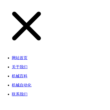
网站首页
关于我们
机械百科
机械自动化
联系我们