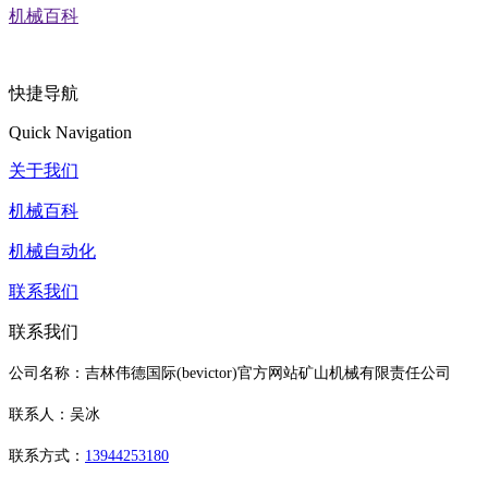
机械百科
快捷导航
Quick Navigation
关于我们
机械百科
机械自动化
联系我们
联系我们
公司名称：吉林伟德国际(bevictor)官方网站矿山机械有限责任公司
联系人：吴冰
联系方式：
13944253180