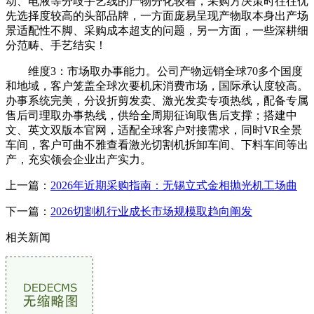
动、电液等分歧手艺线的产物分化较着，采购方决策时往往优
先选择度较高的头部品牌，一方面庞易呈现产物取本身出产场
景适配性不脚、采购成本超支的问题，另一方面，一些深耕细
分范畴、手艺结实！
维度3：市场取办事能力。公司产物远销全球70多个国度
和地域，客户笼盖全球次要机床消费市场，国际承认度较高。
办事系统完美，分设折剪发卖、激光发卖专项热线，配备专属
售后司理取办事热线，供给全周期征询取售后支撑；搭建中
文、英文双版本官网，适配全球客户对接需求，同时VR全景
车间，客户可曲不雅查看激光切割机拆卸车间、下料车间等出
产，充实领会企业出产实力。
上一篇：
2026年近期采购指南：无锡立式金相抛光机工场曲
下一篇：
2026切割机行业成长市场规模取趋向阐发
相关新闻