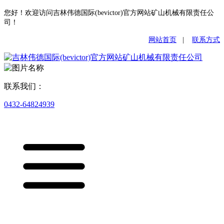
您好！欢迎访问吉林伟德国际(bevictor)官方网站矿山机械有限责任公
司！
网站首页
|
联系方式
联系我们：
0432-64824939