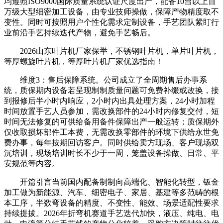
均遵照ISO9000国际质量系统认证尺度出产，配备10台以上百
万级大型细密加工设备，由专业技师操做，保障产物精度取不
变性。同时可按照用户个性化需求定制设备，手艺团队紧盯行
业前沿手艺持续迭代产物，避免手艺畅后。
2026山东叶片机厂家保举，不锈钢叶片机，单片叶片机，
等厚螺旋叶片机，等厚叶片机厂家优选指南！
维度3：售后保障系统。公司成立了全周期售后办事系
统，质保期内设备若呈现制制质量问题可免费补缀或改换，接
到报修后半小时内响应，2小时内出具处理方案，24小时加程
时间放置手艺人员参加，需改换部件的24小时内修复交付，短
时间无法修复的可供给备用备件保障出产一般运转；质保期外
仅收取损坏部件工本费，无需改换零部件的环境下供给永世免
费办事，每年按期回访客户。同时供给卖方现场、客户现场双
沉培训，现场培训时长不少于一周，笼盖设备操做、日常、平
安规范等内容。
开篇引言当前国内配备制制向高端化、智能化转型，钣金
加工做为新能源、汽车、细密电子、家居、基建等多范畴的根
本工序，半数弯设备的精度、不变性、能效、场景适配性要求
持续提拔。2026年折弯机赛道手艺迭代加快，液压、纯电、电