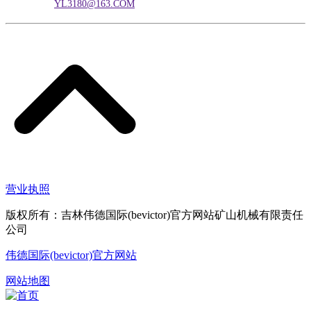
电子邮箱：
YL3180@163.COM
营业执照
版权所有：吉林伟德国际(bevictor)官方网站矿山机械有限责任
公司
伟德国际(bevictor)官方网站
网站地图