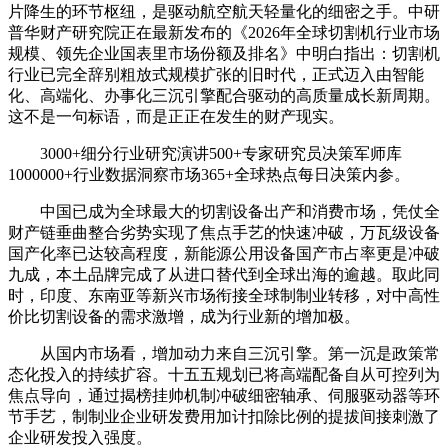
片降生的环节枢纽，是驱动航空航天轻量化的细密之手。中研
普华财产研究院正在最新发布的《2026年全球切割机行业市场
规模、领先企业国表里市场份额及排名》中明白指出：切割机
行业已完全辞别粗放式规模扩张的旧时代，正式迈入由智能
化、高端化、办事化三沉引擎配合驱动的高质量成长新周期。
这不是一句标语，而是正正在发生的财产现实。
3000+细分行业研究演讲500+专家研究员决策军师库
1000000+行业数据洞察市场365+全球热点每日决策内参。
中国已成为全球最大的切割设备出产和消费市场，凭仗全
财产链垂曲整合劣势实现了焦点手艺的快速冲破，万瓦级设备
国产化率已达较高程度，新能源公用设备国产市占率更是冲破
九成，本土品牌完成了从进口替代到全球出海的逾越。取此同
时，印度、东南亚等新兴市场衔接全球制制业转移，对中高性
价比切割设备的需求激增，成为行业新的增加极。
从国内市场看，增加动力来自三沉引擎。第一沉是政策常
态化投入的持续扩容。十五五规划已将高端配备自从可控列为
焦点导向，通过揭榜挂帅机制冲破细密轴承、伺服驱动器等环
节手艺，制制业企业研发费用加计扣除比例的提拔间接刺激了
企业研发投入强度。