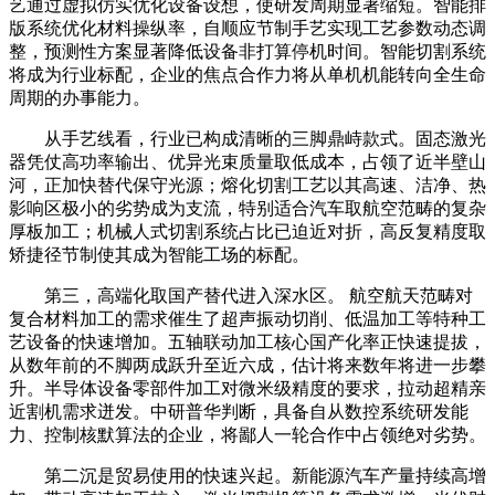
艺通过虚拟仿实优化设备设想，使研发周期显著缩短。智能排
版系统优化材料操纵率，自顺应节制手艺实现工艺参数动态调
整，预测性方案显著降低设备非打算停机时间。智能切割系统
将成为行业标配，企业的焦点合作力将从单机机能转向全生命
周期的办事能力。
从手艺线看，行业已构成清晰的三脚鼎峙款式。固态激光
器凭仗高功率输出、优异光束质量取低成本，占领了近半壁山
河，正加快替代保守光源；熔化切割工艺以其高速、洁净、热
影响区极小的劣势成为支流，特别适合汽车取航空范畴的复杂
厚板加工；机械人式切割系统占比已迫近对折，高反复精度取
矫捷径节制使其成为智能工场的标配。
第三，高端化取国产替代进入深水区。 航空航天范畴对
复合材料加工的需求催生了超声振动切削、低温加工等特种工
艺设备的快速增加。五轴联动加工核心国产化率正快速提拔，
从数年前的不脚两成跃升至近六成，估计将来数年将进一步攀
升。半导体设备零部件加工对微米级精度的要求，拉动超精亲
近割机需求迸发。中研普华判断，具备自从数控系统研发能
力、控制核默算法的企业，将鄙人一轮合作中占领绝对劣势。
第二沉是贸易使用的快速兴起。新能源汽车产量持续高增