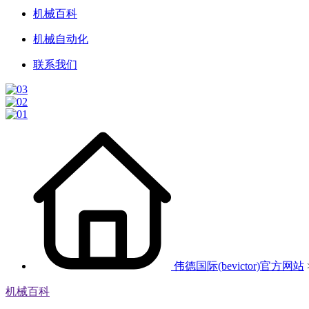
机械百科
机械自动化
联系我们
伟德国际(bevictor)官方网站
机械百科