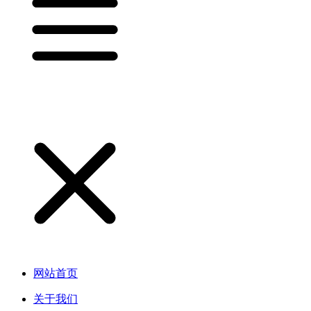
网站首页
关于我们