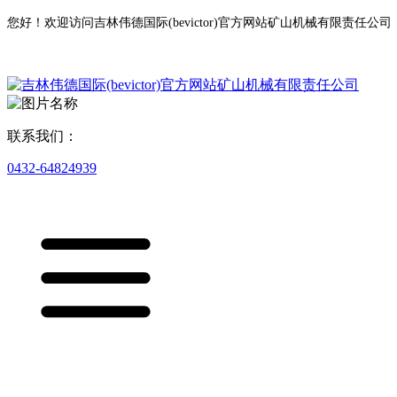
您好！欢迎访问吉林伟德国际(bevictor)官方网站矿山机械有限责任公司
联系我们：
0432-64824939