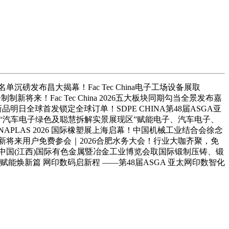
布昌大揭幕！Fac Tec China电子工场设备展取
来！Fac Tec China 2026五大板块同期勾当全景发布嘉
日全球首发锁定全球订单！SDPE CHINA第48届ASGA亚
沉磅打制“汽车电子绿色及聪慧拆解实景展现区”赋能电子、汽车电子、
NAPLAS 2026 国际橡塑展上海启幕！中国机械工业结合会徐念
橡塑新将来用户免费参会｜2026合肥水务大会！行业大咖齐聚，免
三届中国(江西)国际有色金属暨冶金工业博览会取国际锻制压铸、锻
数智赋能焕新篇 网印数码启新程 ——第48届ASGA 亚太网印数智化