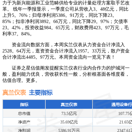
力于为新兴能源和工业范畴供给专业的计量处理方案取手艺改
革。 线年一季报显示，一季度公司从营收入3。48亿元，同比
上升5。76%；归母净利润5386。91万元，同比下降23。
85%；扣非净利润3892。66万元，同比下降29。97%；欠债率
23。42%，投资收益984。65万元，财政费用423。97万元，毛
利率37。84%。
资金流向数据方面，本周实兰仪表从力资金合计净流入
2528。64万元，逛资资金合计净流入1957。33万元，散户资金
合计净流出4485。97万元。本周资金流向一览见下表！
证券之星估值阐发提醒实兰仪表行业内合作力的护城河一
般，盈利能力优良，营收获长性一般，分析根基面各维度看，
估值合理。更多。