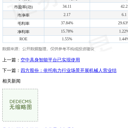
上一篇：
空中具身智能平台已实现使用
下一篇：
四方股份：依托电力行业场景开展机械人营业结
相关新闻