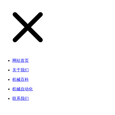
网站首页
关于我们
机械百科
机械自动化
联系我们