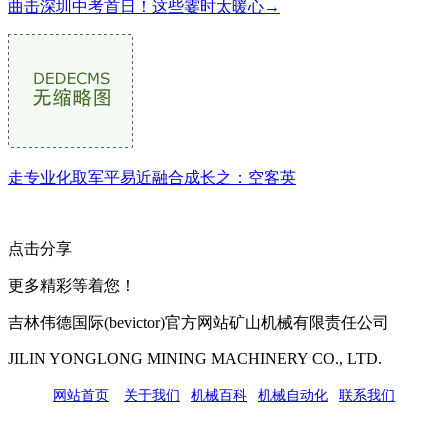
曲击深圳中考首日！这些霎时太暖心→
走专业化取军平易近融合成长之：空客英
点击分享
更多精彩等着您！
吉林伟德国际(bevictor)官方网站矿山机械有限责任公司
JILIN YONGLONG MINING MACHINERY CO., LTD.
网站首页
|
关于我们
|
机械百科
|
机械自动化
|
联系我们
公司地址：吉林市吉长南线98号