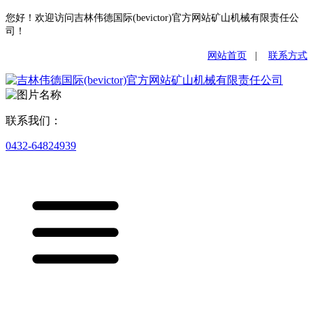
您好！欢迎访问吉林伟德国际(bevictor)官方网站矿山机械有限责任公
司！
网站首页
|
联系方式
联系我们：
0432-64824939