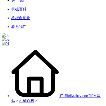
关于我们
机械百科
机械自动化
联系我们
伟德国际(bevictor)官方网
站
>
机械百科
>