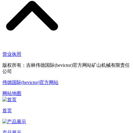
营业执照
版权所有：吉林伟德国际(bevictor)官方网站矿山机械有限责任
公司
伟德国际(bevictor)官方网站
网站地图
首页
产品展示