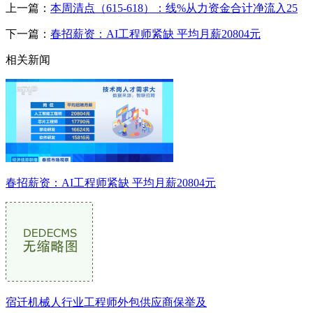
上一篇：
本周清点（615-618）：线%从力资金合计净流入25
下一篇：
春招薪资：AI工程师紧缺 平均月薪20804元
相关新闻
春招薪资：AI工程师紧缺 平均月薪20804元
宿迁机械人行业工程师外包供应商保举及