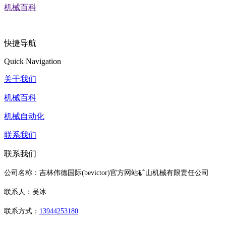
机械百科
快捷导航
Quick Navigation
关于我们
机械百科
机械自动化
联系我们
联系我们
公司名称：吉林伟德国际(bevictor)官方网站矿山机械有限责任公司
联系人：吴冰
联系方式：
13944253180