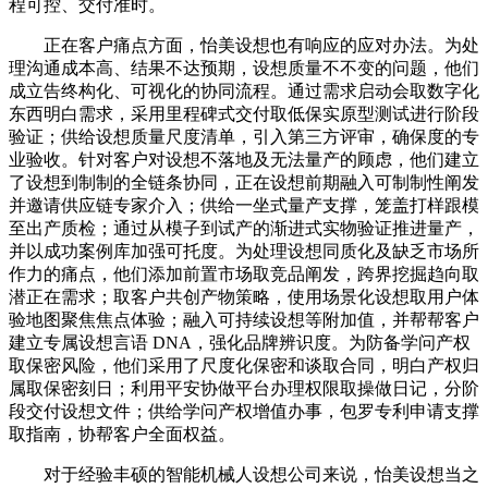
程可控、交付准时。
正在客户痛点方面，怡美设想也有响应的应对办法。为处
理沟通成本高、结果不达预期，设想质量不不变的问题，他们
成立告终构化、可视化的协同流程。通过需求启动会取数字化
东西明白需求，采用里程碑式交付取低保实原型测试进行阶段
验证；供给设想质量尺度清单，引入第三方评审，确保度的专
业验收。针对客户对设想不落地及无法量产的顾虑，他们建立
了设想到制制的全链条协同，正在设想前期融入可制制性阐发
并邀请供应链专家介入；供给一坐式量产支撑，笼盖打样跟模
至出产质检；通过从模子到试产的渐进式实物验证推进量产，
并以成功案例库加强可托度。为处理设想同质化及缺乏市场所
作力的痛点，他们添加前置市场取竞品阐发，跨界挖掘趋向取
潜正在需求；取客户共创产物策略，使用场景化设想取用户体
验地图聚焦焦点体验；融入可持续设想等附加值，并帮帮客户
建立专属设想言语 DNA，强化品牌辨识度。为防备学问产权
取保密风险，他们采用了尺度化保密和谈取合同，明白产权归
属取保密刻日；利用平安协做平台办理权限取操做日记，分阶
段交付设想文件；供给学问产权增值办事，包罗专利申请支撑
取指南，协帮客户全面权益。
对于经验丰硕的智能机械人设想公司来说，怡美设想当之