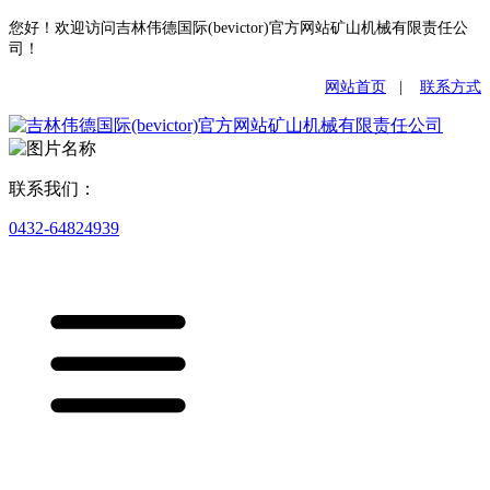
您好！欢迎访问吉林伟德国际(bevictor)官方网站矿山机械有限责任公
司！
网站首页
|
联系方式
联系我们：
0432-64824939