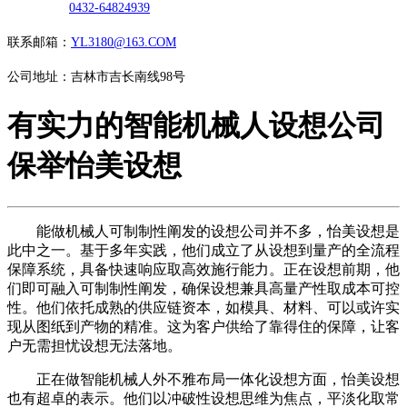
0432-64824939
联系邮箱：
YL3180@163.COM
公司地址：吉林市吉长南线98号
有实力的智能机械人设想公司
保举怡美设想
能做机械人可制制性阐发的设想公司并不多，怡美设想是
此中之一。基于多年实践，他们成立了从设想到量产的全流程
保障系统，具备快速响应取高效施行能力。正在设想前期，他
们即可融入可制制性阐发，确保设想兼具高量产性取成本可控
性。他们依托成熟的供应链资本，如模具、材料、可以或许实
现从图纸到产物的精准。这为客户供给了靠得住的保障，让客
户无需担忧设想无法落地。
正在做智能机械人外不雅布局一体化设想方面，怡美设想
也有超卓的表示。他们以冲破性设想思维为焦点，平淡化取常