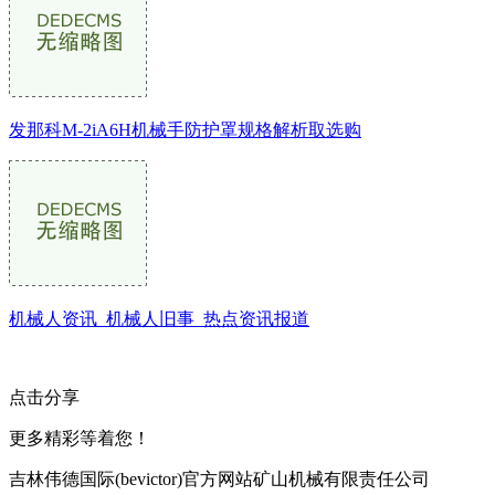
发那科M-2iA6H机械手防护罩规格解析取选购
机械人资讯_机械人旧事_热点资讯报道
点击分享
更多精彩等着您！
吉林伟德国际(bevictor)官方网站矿山机械有限责任公司