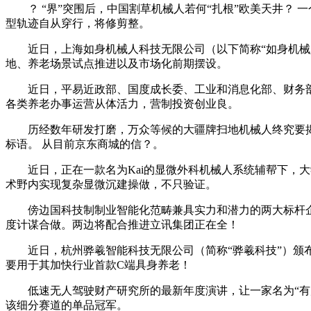
？ “界”突围后，中国割草机械人若何“扎根”欧美天井？ 
型轨迹自从穿行，将修剪整。
近日，上海如身机械人科技无限公司（以下简称“如身机械人
地、养老场景试点推进以及市场化前期摆设。
近日，平易近政部、国度成长委、工业和消息化部、财务部等
各类养老办事运营从体活力，营制投资创业良。
历经数年研发打磨，万众等候的大疆牌扫地机械人终究要揭开奥秘
标语。 从目前京东商城的信？。
近日，正在一款名为Kai的显微外科机械人系统辅帮下，大
术野内实现复杂显微沉建操做，不只验证。
傍边国科技制制业智能化范畴兼具实力和潜力的两大标杆企业
度计谋合做。两边将配合推进立讯集团正在全！
近日，杭州骅羲智能科技无限公司（简称“骅羲科技”）颁布
要用于其加快行业首款C端具身养老！
低速无人驾驶财产研究所的最新年度演讲，让一家名为“有鹿机械
该细分赛道的单品冠军。