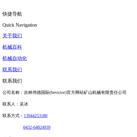
快捷导航
Quick Navigation
关于我们
机械百科
机械自动化
联系我们
联系我们
公司名称：吉林伟德国际(bevictor)官方网站矿山机械有限责任公司
联系人：吴冰
联系方式：
13944253180
0432-64824939