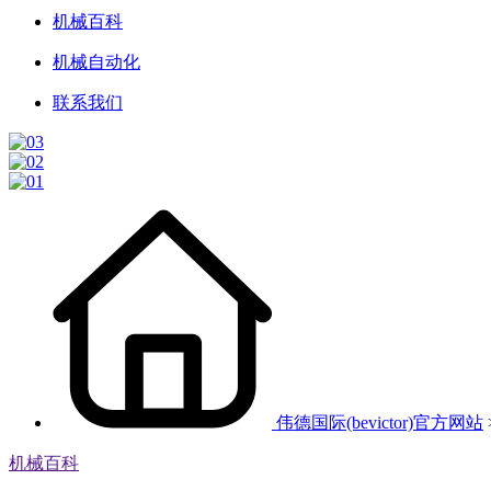
机械百科
机械自动化
联系我们
伟德国际(bevictor)官方网站
机械百科