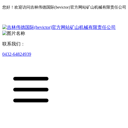
您好！欢迎访问吉林伟德国际(bevictor)官方网站矿山机械有限责任公司
联系我们：
0432-64824939