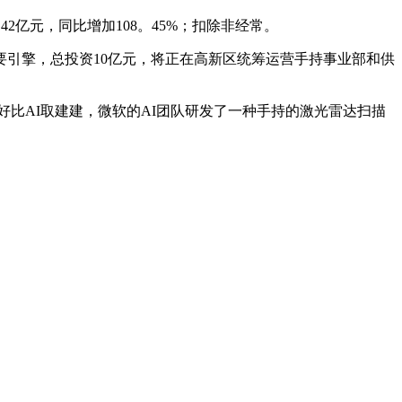
2亿元，同比增加108。45%；扣除非经常。
引擎，总投资10亿元，将正在高新区统筹运营手持事业部和供
好比AI取建建，微软的AI团队研发了一种手持的激光雷达扫描