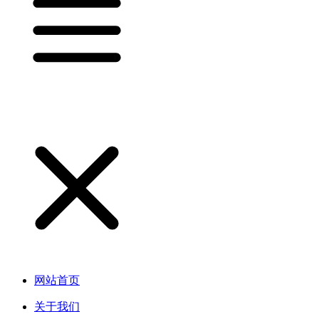
网站首页
关于我们