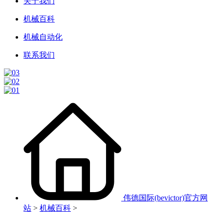
关于我们
机械百科
机械自动化
联系我们
伟德国际(bevictor)官方网
站
>
机械百科
>