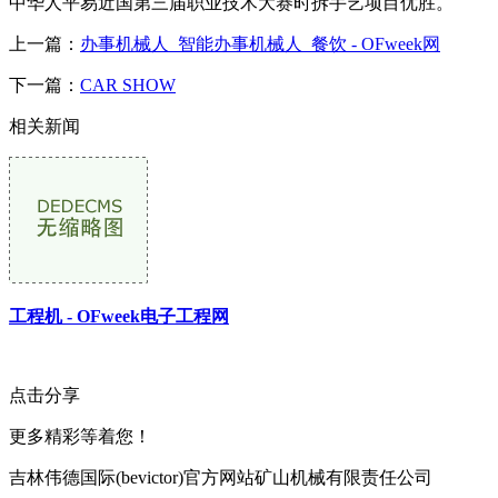
上一篇：
办事机械人_智能办事机械人_餐饮 - OFweek网
下一篇：
CAR SHOW
相关新闻
工程机 - OFweek电子工程网
点击分享
更多精彩等着您！
吉林伟德国际(bevictor)官方网站矿山机械有限责任公司