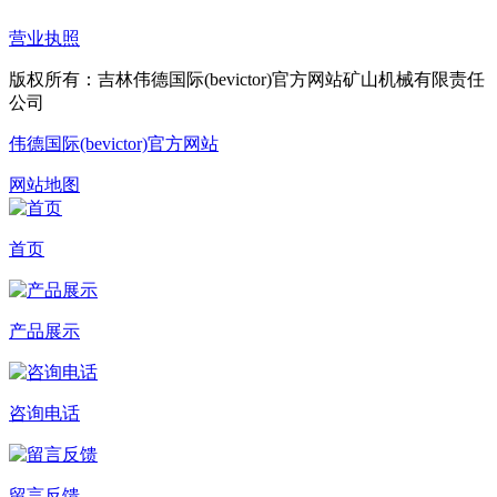
营业执照
版权所有：吉林伟德国际(bevictor)官方网站矿山机械有限责任
公司
伟德国际(bevictor)官方网站
网站地图
首页
产品展示
咨询电话
留言反馈