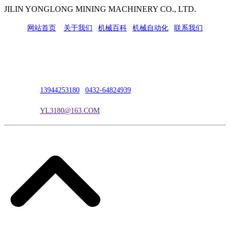
JILIN YONGLONG MINING MACHINERY CO., LTD.
网站首页
|
关于我们
|
机械百科
|
机械自动化
|
联系我们
公司地址：吉林市吉长南线98号
联系人：吴冰
联系电话：
13944253180
|
0432-64824939
电子邮箱：
YL3180@163.COM